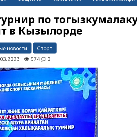
урнир по тогызкумалак
т в Кызылорде
ые новости
Спорт
.03.2023
974
0