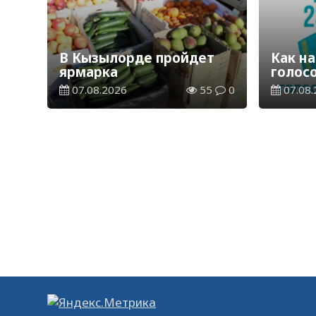
В Кызылорде пройдет
Как на
ярмарка
голос
07.08.2026
55
0
07.08.