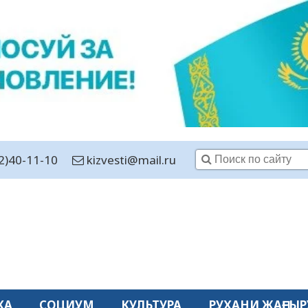
2)40-11-10
kizvesti@mail.ru
КА
СОЦИУМ
КУЛЬТУРА
РУХАНИ ЖАҢҒЫР