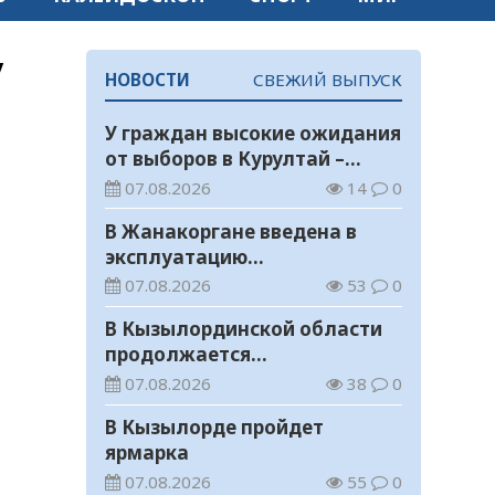
у
НОВОСТИ
СВЕЖИЙ ВЫПУСК
У граждан высокие ожидания
от выборов в Курултай –
опрос общественного мнения
07.08.2026
14
0
В Жанакоргане введена в
эксплуатацию
водораспределительная
07.08.2026
53
0
станция
В Кызылординской области
продолжается
экологическая акция «Таза
07.08.2026
38
0
Қазақстан»
В Кызылорде пройдет
ярмарка
07.08.2026
55
0