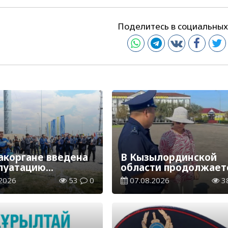
Поделитесь в социальных
акоргане введена
В Кызылординской
плуатацию
области продолжает
аспределительная
экологическая акция
2026
53
0
07.08.2026
3
ия
«Таза Қазақстан»