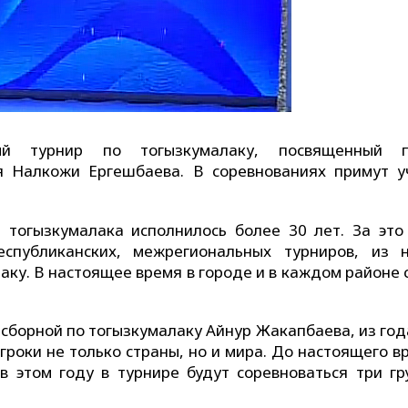
й турнир по тогызкумалаку, посвященный п
я Налкожи Ергешбаева. В соревнованиях примут у
тогызкумалака исполнилось более 30 лет. За это
спубликанских, межрегиональных турниров, из 
аку. В настоящее время в городе и в каждом районе 
сборной по тогызкумалаку Айнур Жакапбаева, из года
гроки не только страны, но и мира. До настоящего в
 в этом году в турнире будут соревноваться три гр