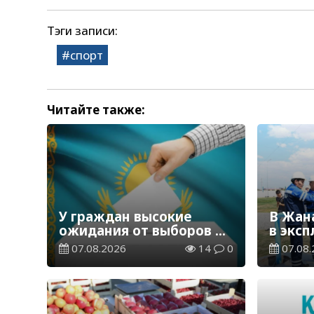
Тэги записи:
спорт
Читайте также:
У граждан высокие
В Жан
ожидания от выборов в
в экс
Курултай – опрос
водор
07.08.2026
14
0
07.08.
общественного мнения
станц