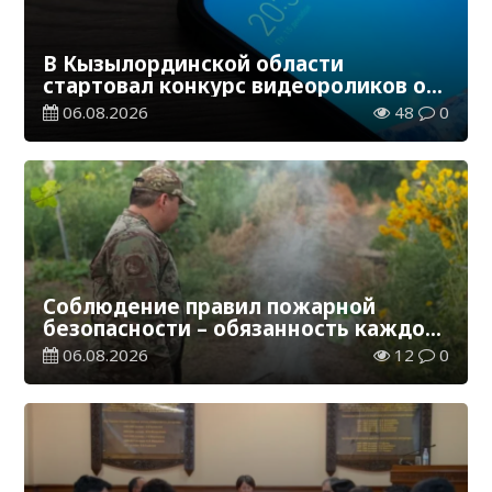
В Кызылординской области
стартовал конкурс видеороликов о
семейных ценностях и Конституции
06.08.2026
48
0
Соблюдение правил пожарной
безопасности – обязанность каждого
гражданина
06.08.2026
12
0