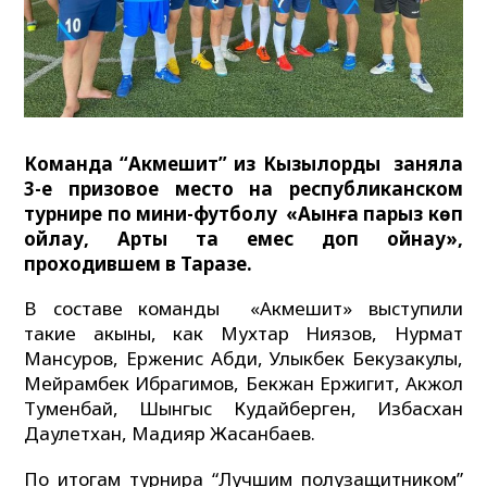
Команда “Акмешит” из Кызылорды заняла
3-е призовое место на республиканском
турнире по мини-футболу «Ақынға парыз көп
ойлау, Артық та емес доп ойнау»,
проходившем в Таразе.
В составе команды «Акмешит» выступили
такие акыны, как Мухтар Ниязов, Нурмат
Мансуров, Ерженис Абди, Улыкбек Бекузакулы,
Мейрамбек Ибрагимов, Бекжан Ержигит, Акжол
Туменбай, Шынгыс Кудайберген, Избасхан
Даулетхан, Мадияр Жасанбаев.
По итогам турнира “Лучшим полузащитником”