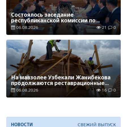
Состоялось заседание
республиканской комиссии по
присуждению образовательных
06.08.2026
21
0
грантов
На мавзолее Узбекали Жанибекова
продолжаются реставрационные
работы
06.08.2026
16
0
НОВОСТИ
СВЕЖИЙ ВЫПУСК