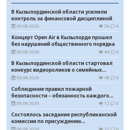
В Кызылординской области усилили
контроль за финансовой дисциплиной
06.08.2026
36
0
Концерт Open Air в Кызылорде прошел
без нарушений общественного порядка
06.08.2026
44
0
В Кызылординской области стартовал
конкурс видеороликов о семейных
ценностях и Конституции
06.08.2026
48
0
Соблюдение правил пожарной
безопасности – обязанность каждого
гражданина
06.08.2026
12
0
Состоялось заседание республиканской
комиссии по присуждению
образовательных грантов
06.08.2026
21
0