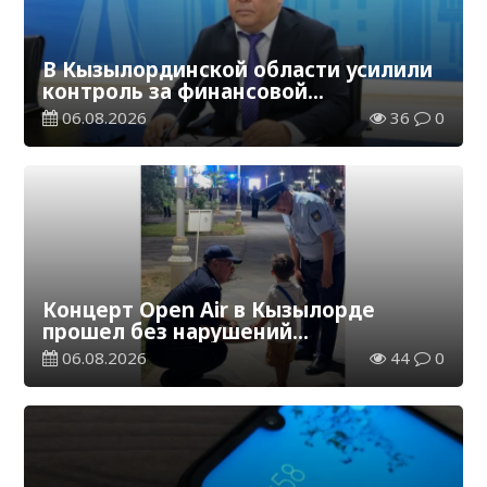
В Кызылординской области усилили
контроль за финансовой
дисциплиной
06.08.2026
36
0
Концерт Open Air в Кызылорде
прошел без нарушений
общественного порядка
06.08.2026
44
0