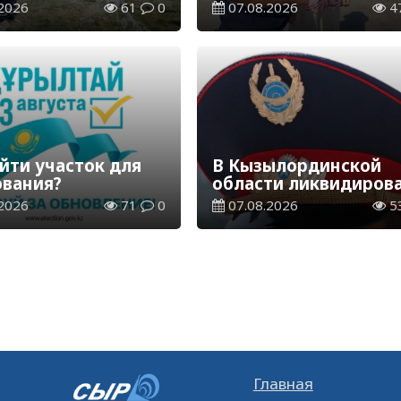
аспределительная
экологическая акция
2026
61
0
07.08.2026
4
ия
«Таза Қазақстан»
йти участок для
В Кызылординской
ования?
области ликвидиров
группа нелегальных
2026
71
0
07.08.2026
5
добытчиков золота
Главная