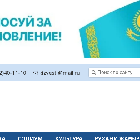
2)40-11-10
kizvesti@mail.ru
КА
СОЦИУМ
КУЛЬТУРА
РУХАНИ ЖАҢҒЫР