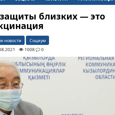
защиты близких — это
кцинация
е новости
Социум
08.2021
1008
0