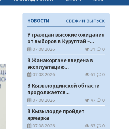
НОВОСТИ
СВЕЖИЙ ВЫПУСК
У граждан высокие ожидания
от выборов в Курултай –
опрос общественного мнения
07.08.2026
31
0
В Жанакоргане введена в
эксплуатацию
водораспределительная
07.08.2026
61
0
станция
В Кызылординской области
продолжается
экологическая акция «Таза
07.08.2026
47
0
Қазақстан»
В Кызылорде пройдет
ярмарка
07.08.2026
63
0