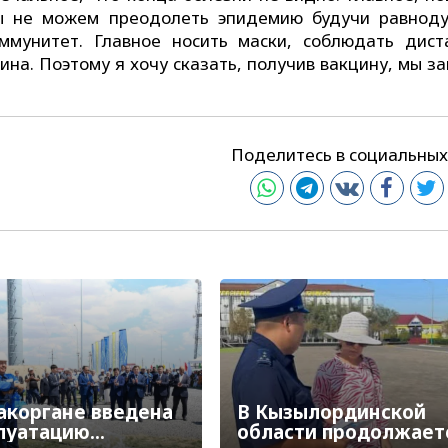
мы не можем преодолеть эпидемию будучи равнод
мунитет. Главное носить маски, соблюдать дист
ина. Поэтому я хочу сказать, получив вакцину, мы з
Поделитесь в социальных
акоргане введена
В Кызылординской
плуатацию
области продолжает