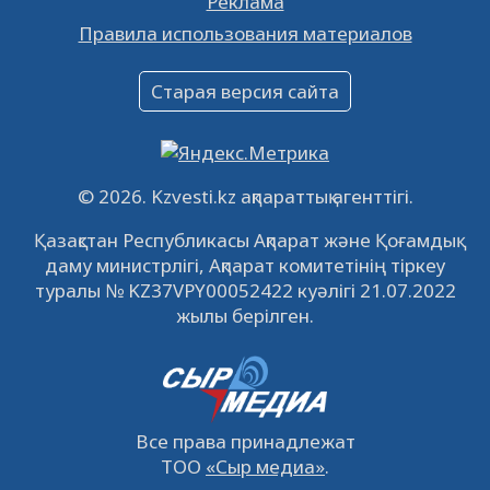
Реклама
Объявление
Правила использования материалов
16.12.2022
61039
0
Объявление
Старая версия сайта
09.12.2022
64110
0
Свободные рабочие места
22.11.2022
16434
0
© 2026. Kzvesti.kz ақпараттық агенттігі.
IPO «КазМунайГаз»: компания проведет
Қазақстан Республикасы Ақпарат және Қоғамдық
встречу с инвесторами в Кызылорде 22
даму министрлігі, Ақпарат комитетінің тіркеу
ноября
21.11.2022
14941
0
туралы № KZ37VPY00052422 куәлігі 21.07.2022
жылы берілген.
Все права принадлежат
ТОО
«Сыр медиа»
.