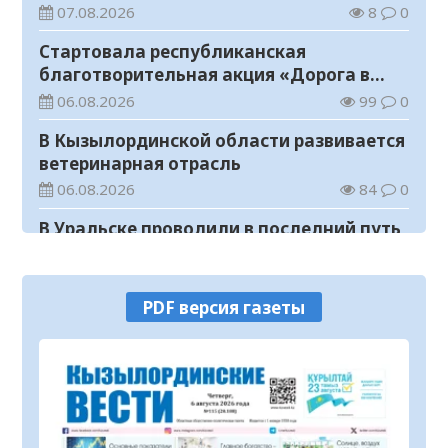
07.08.2026
8
0
Стартовала республиканская
благотворительная акция «Дорога в
школу»
06.08.2026
99
0
В Кызылординской области развивается
ветеринарная отрасль
06.08.2026
84
0
В Уральске проводили в последний путь
«Халық Қаһарманы» Ивана Степановича
Гапича
06.08.2026
108
0
PDF версия газеты
В Кызылординской области усилили
контроль за финансовой дисциплиной
06.08.2026
141
0
Концерт Open Air в Кызылорде прошел
без нарушений общественного порядка