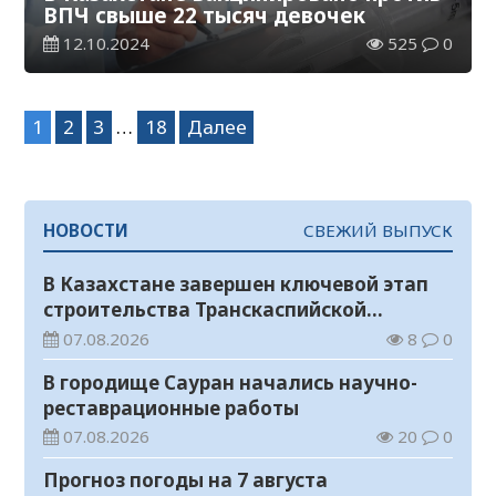
ВПЧ свыше 22 тысяч девочек
12.10.2024
525
0
Навигация
1
2
3
…
18
Далее
по
записям
НОВОСТИ
СВЕЖИЙ ВЫПУСК
В Казахстане завершен ключевой этап
строительства Транскаспийской
волоконно-оптической линии связи
07.08.2026
8
0
В городище Сауран начались научно-
реставрационные работы
07.08.2026
20
0
Прогноз погоды на 7 августа