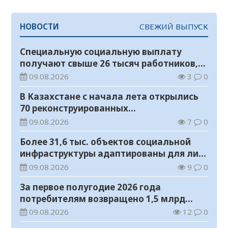
НОВОСТИ
СВЕЖИЙ ВЫПУСК
Специальную социальную выплату
получают свыше 26 тысяч работников,
занятых во вредных условиях труда
09.08.2026
3
0
В Казахстане с начала лета открылись
70 реконструированных
железнодорожных вокзалов
09.08.2026
7
0
Более 31,6 тыс. объектов социальной
инфраструктуры адаптированы для лиц
с инвалидностью
09.08.2026
9
0
За первое полугодие 2026 года
потребителям возвращено 1,5 млрд
тенге
09.08.2026
12
0