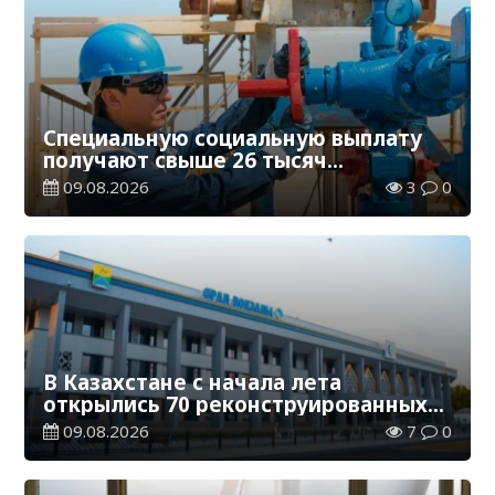
Специальную социальную выплату
получают свыше 26 тысяч
работников, занятых во вредных
09.08.2026
3
0
условиях труда
В Казахстане с начала лета
открылись 70 реконструированных
железнодорожных вокзалов
09.08.2026
7
0