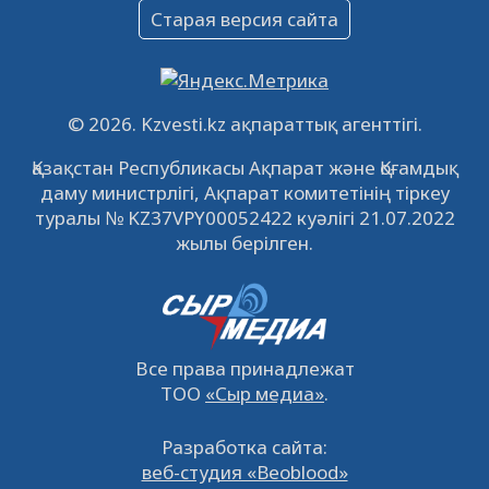
Объявление
Старая версия сайта
09.12.2022
64142
0
Свободные рабочие места
22.11.2022
16452
0
© 2026. Kzvesti.kz ақпараттық агенттігі.
IPO «КазМунайГаз»: компания проведет
Қазақстан Республикасы Ақпарат және Қоғамдық
встречу с инвесторами в Кызылорде 22
даму министрлігі, Ақпарат комитетінің тіркеу
ноября
21.11.2022
14956
0
туралы № KZ37VPY00052422 куәлігі 21.07.2022
жылы берілген.
Все права принадлежат
ТОО
«Сыр медиа»
.
Разработка сайта:
веб-студия «Beoblood»