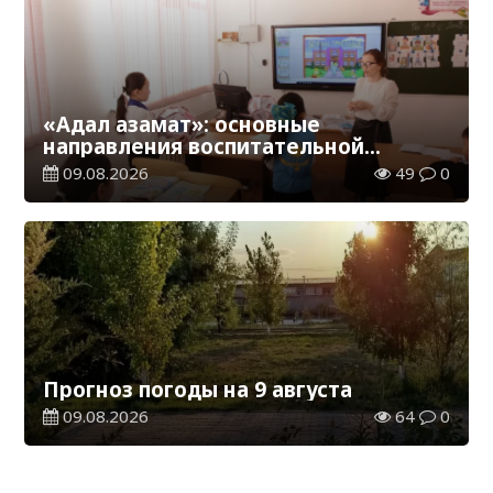
«Адал азамат»: основные
направления воспитательной
работы в новом учебном году
09.08.2026
49
0
Прогноз погоды на 9 августа
09.08.2026
64
0