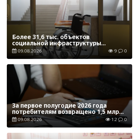
Более 31,6 тыс. объектов
социальной инфраструктуры
адаптированы для лиц с
09.08.2026
9
0
инвалидностью
За первое полугодие 2026 года
потребителям возвращено 1,5 млрд
тенге
09.08.2026
12
0