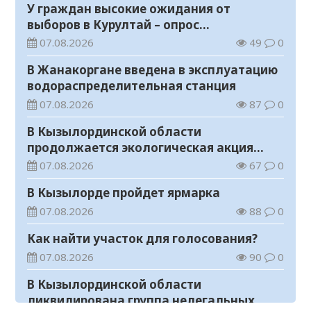
У граждан высокие ожидания от
выборов в Курултай – опрос
общественного мнения
07.08.2026
49
0
В Жанакоргане введена в эксплуатацию
водораспределительная станция
07.08.2026
87
0
В Кызылординской области
продолжается экологическая акция
«Таза Қазақстан»
07.08.2026
67
0
В Кызылорде пройдет ярмарка
07.08.2026
88
0
Как найти участок для голосования?
07.08.2026
90
0
В Кызылординской области
ликвидирована группа нелегальных