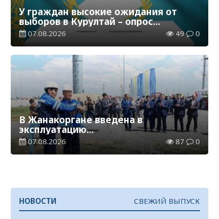
У граждан высокие ожидания от
выборов в Курултай – опрос
общественного мнения
07.08.2026
49
0
В Жанакоргане введена в
эксплуатацию
водораспределительная станция
07.08.2026
87
0
НОВОСТИ
СВЕЖИЙ ВЫПУСК