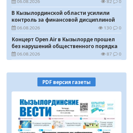
Гапича
06.08.2026
82
0
В Кызылординской области усилили
контроль за финансовой дисциплиной
06.08.2026
130
0
Концерт Open Air в Кызылорде прошел
без нарушений общественного порядка
06.08.2026
87
0
В Кызылординской области стартовал
конкурс видеороликов о семейных
ценностях и Конституции
06.08.2026
94
0
PDF версия газеты
Соблюдение правил пожарной
безопасности – обязанность каждого
гражданина
06.08.2026
48
0
Состоялось заседание республиканской
комиссии по присуждению
образовательных грантов
06.08.2026
56
0