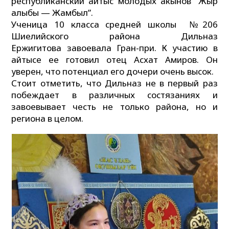
республиканский айтыс молодых акынов “Жыр
алыбы — Жамбыл”.
Ученица 10 класса средней школы №206
Шиелийского района Дильназ
Ержигитова завоевала Гран-при. К участию в
айтысе ее готовил отец Асхат Амиров. Он
уверен, что потенциал его дочери очень высок.
Стоит отметить, что Дильназ не в первый раз
побеждает в различных состязаниях и
завоевывает честь не только района, но и
региона в целом.