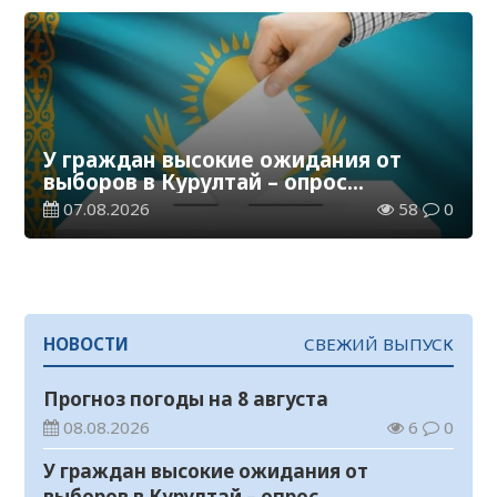
У граждан высокие ожидания от
выборов в Курултай – опрос
общественного мнения
07.08.2026
58
0
НОВОСТИ
СВЕЖИЙ ВЫПУСК
Прогноз погоды на 8 августа
08.08.2026
6
0
У граждан высокие ожидания от
выборов в Курултай – опрос