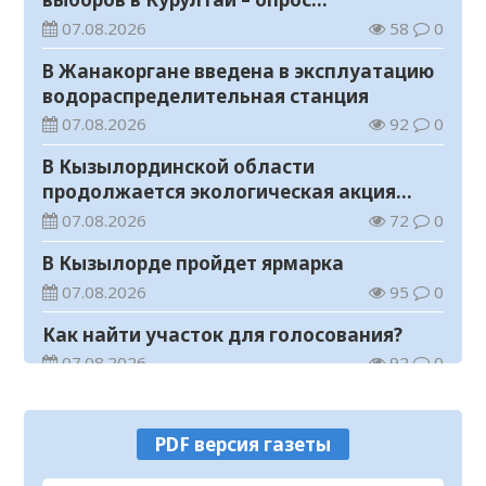
общественного мнения
07.08.2026
58
0
В Жанакоргане введена в эксплуатацию
водораспределительная станция
07.08.2026
92
0
В Кызылординской области
продолжается экологическая акция
«Таза Қазақстан»
07.08.2026
72
0
В Кызылорде пройдет ярмарка
07.08.2026
95
0
Как найти участок для голосования?
07.08.2026
92
0
В Кызылординской области
ликвидирована группа нелегальных
PDF версия газеты
добытчиков золота
07.08.2026
88
0