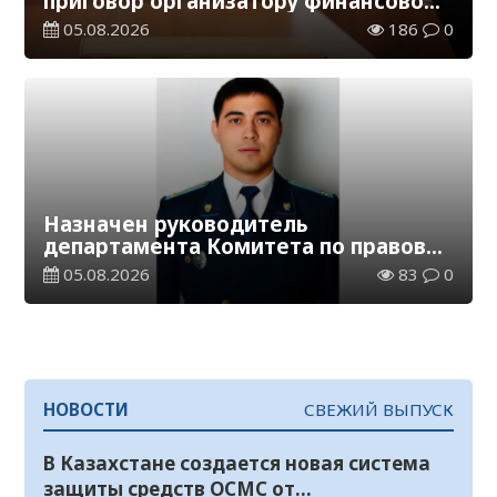
приговор организатору финансовой
пирамиды
05.08.2026
186
0
Назначен руководитель
департамента Комитета по правовой
статистике и специальным учетам
05.08.2026
83
0
по Кызылординской области
НОВОСТИ
СВЕЖИЙ ВЫПУСК
В Казахстане создается новая система
защиты средств ОСМС от