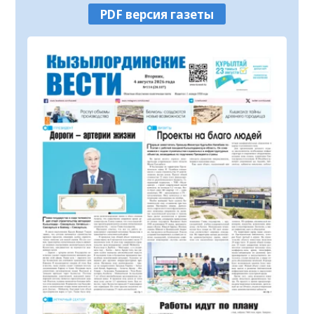
Кызылординской области
PDF версия газеты
В Кызылординской области
продолжается борьба с финансовыми
пирамидами
05.08.2026
127
0
МЧС призывает граждан соблюдать
правила безопасности на воде
05.08.2026
51
0
Продолжается конкурс на присуждение
премий для НПО
05.08.2026
41
0
Прогноз погоды на 5 августа
05.08.2026
33
0
72,3% казахстанцев готовы
проголосовать за новый Курултай
04.08.2026
101
0