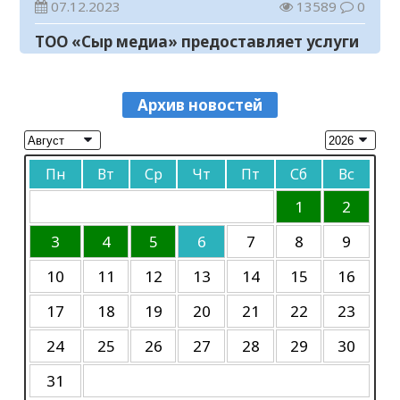
год
07.12.2023
13589
0
правилах безопасности
ТОО «Сыр медиа» предоставляет услуги
04.08.2026
109
0
по размещению предвыборных
В Астане стартовала 3-я
агитационных материалов кандидатов
07.10.2023
12109
0
Международная олимпиада по
в пилотные выборы акимов районов в
Архив новостей
искусственному интеллекту IOAI 2026
Объявление
04.08.2026
88
0
областной газете «Кызылординские
вести»
06.10.2023
46422
0
Сборная Казахстана показала
Пн
Вт
Ср
Чт
Пт
Сб
Вс
исторический результат на
Объявление
Международной олимпиаде по
04.08.2026
84
0
06.10.2023
47083
0
1
2
лингвистике
Прогноз погоды на 4 августа
К сведению
3
4
5
6
7
8
9
04.08.2026
85
0
30.09.2023
45272
0
10
11
12
13
14
15
16
Требуется корреспондент
17
18
19
20
21
22
23
20.06.2023
11781
0
24
25
26
27
28
29
30
В Кызылорде пройдет концерт памяти
Батырхана Шукенова
31
17.05.2023
14330
0