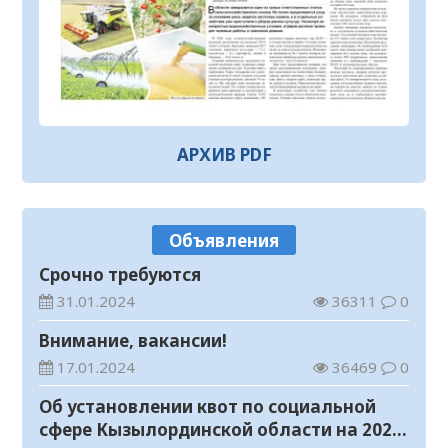
Назначен военный прокурор
Кызылординского гарнизона Главной
военной прокуратуры
04.08.2026
446
0
Руслан Рустемов назначен советником
акима Кызылординской области
04.08.2026
118
0
АРХИВ PDF
Началось строительство автодороги
«Кызылорда – Саксаульск»
04.08.2026
229
0
Объявления
Предотвращение пожаров – общая
Срочно требуются
задача
31.01.2024
36311
0
04.08.2026
117
0
Внимание, вакансии!
На берегу Сырдарьи укрепляют
17.01.2024
36469
0
защитную дамбу
Об установлении квот по социальной
04.08.2026
149
0
сфере Кызылординской области на 2024
Полицейские напомнили школьникам о