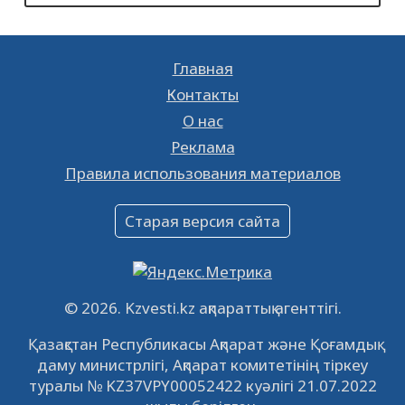
К сведению
28.01.2023
18693
0
Главная
Ищешь работу? Тогда тебе к нам!
Контакты
26.01.2023
16365
0
О нас
Реклама
Объявление
Правила использования материалов
16.12.2022
61022
0
Объявление
Старая версия сайта
09.12.2022
64097
0
Свободные рабочие места
22.11.2022
16423
0
© 2026. Kzvesti.kz ақпараттық агенттігі.
IPO «КазМунайГаз»: компания проведет
Қазақстан Республикасы Ақпарат және Қоғамдық
встречу с инвесторами в Кызылорде 22
даму министрлігі, Ақпарат комитетінің тіркеу
ноября
21.11.2022
14929
0
туралы № KZ37VPY00052422 куәлігі 21.07.2022