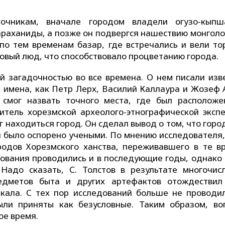
очникам, вначале городом владели огузо-кыпш
араханиды, а позже он подвергся нашествию монголо
по тем временам базар, где встречались и вели то
говый люд, что способствовало процветанию города.
ей загадочностью во все времена. О нем писали изв
е имена, как Петр Лерх, Василий Каллаура и Жозеф 
 смог назвать точного места, где был расположе
итель хорезмской археолого-этнографической эксп
г находиться город. Он сделал вывод о том, что гор
ии было оспорено учеными. По мнению исследователя, 
родов Хорезмского ханства, переживавшего в те в
дования проводились и в последующие годы, однако 
 Надо сказать, С. Толстов в результате многочис
редметов быта и других артефактов отождествил
кала. С тех пор исследований больше не проводил
ли приняты как безусловные. Таким образом, во
ое время.