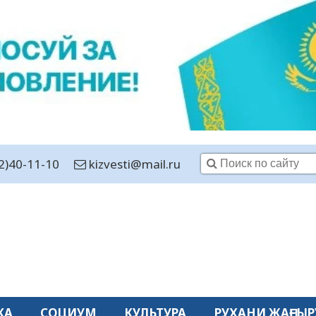
2)40-11-10
kizvesti@mail.ru
КА
СОЦИУМ
КУЛЬТУРА
РУХАНИ ЖАҢҒЫР