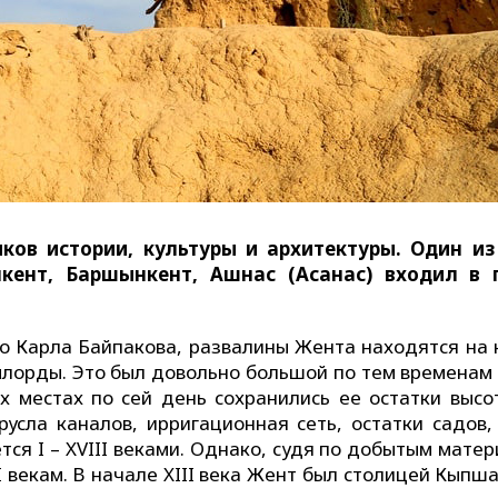
ов истории, культуры и архитектуры. Один из
кент, Баршынкент, Ашнас (Асанас) входил в 
ого Карла Байпакова, развалины Жента находятся на
ылорды. Это был довольно большой по тем временам 
х местах по сей день сохранились ее остатки высо
русла каналов, ирригационная сеть, остатки садов,
тся I – XVIII веками. Однако, судя по добытым мате
II векам. В начале XIII века Жент был столицей Кыпш