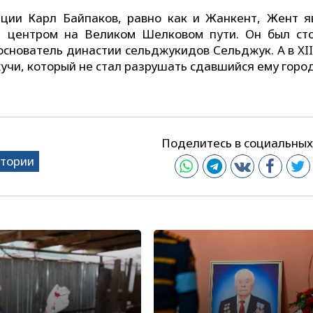
иции Карл Байпаков, равно как и Жанкент, Жент я
м центром на Великом Шелковом пути. Он был ст
основатель династии сельджукидов Сельджук. А в XII
жучи, который не стал разрушать сдавшийся ему город
Поделитесь в социальных
стории