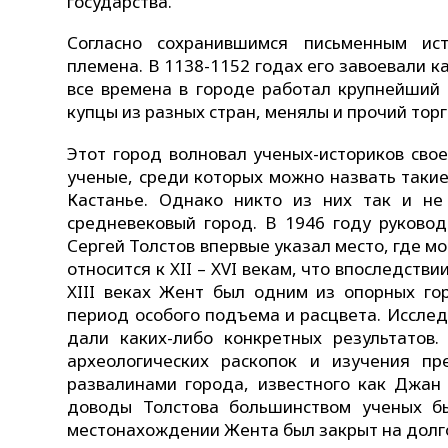
государства.
Согласно сохранившимся письменным ист
племена. В 1138-1152 годах его завоевали к
все времена в городе работал крупнейший 
купцы из разных стран, менялы и прочий тор
Этот город волновал ученых-историков сво
ученые, среди которых можно назвать таки
Кастанье. Однако никто из них так и не
средневековый город. В 1946 году руковод
Сергей Толстов впервые указал место, где мо
относится к XII – XVI векам, что впоследств
XIII веках Жент был одним из опорных го
период особого подъема и расцвета. Иссле
дали каких-либо конкретных результатов.
археологических раскопок и изучения п
развалинами города, известного как Джан 
доводы Толстова большинством ученых бы
местонахождении Жента был закрыт на долг