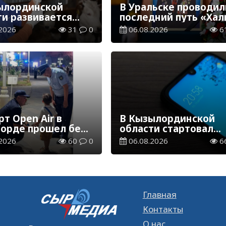
ылординской
В Уральске проводил
ти развивается
последний путь «Хал
инарная отрасль
Қаһарманы» Ивана
2026
31
0
06.08.2026
6
Степановича Гапича
т Open Air в
В Кызылординской
орде прошел без
области стартовал
ений
конкурс видеоролико
2026
60
0
06.08.2026
6
твенного порядка
семейных ценностях
Конституции
Главная
Контакты
О нас