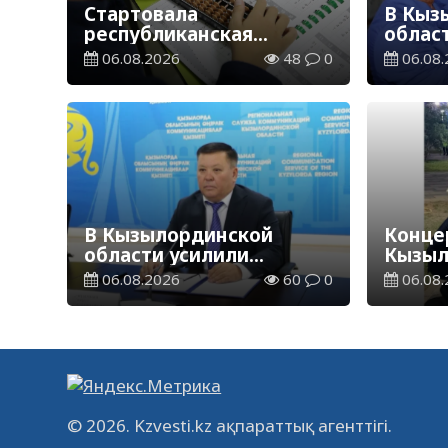
Стартовала
В Кыз
республиканская
облас
благотворительная
ветер
06.08.2026
48
0
06.08.
акция «Дорога в школу»
В Кызылординской
Концер
области усилили
Кызыл
контроль за финансовой
наруш
06.08.2026
60
0
06.08.
дисциплиной
общес
© 2026. Kzvesti.kz ақпараттық агенттігі.