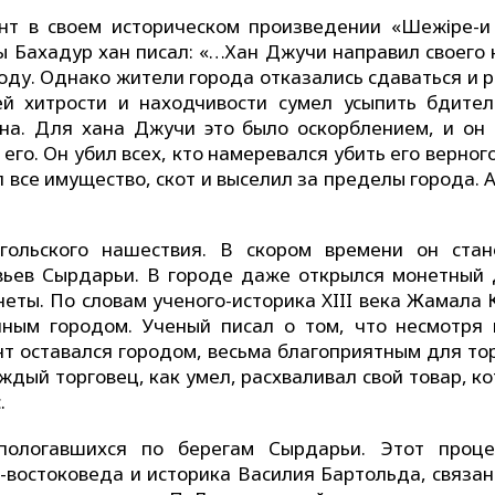
т в своем историческом произведении «Шежіре-и т
зы Бахадур хан писал: «…Хан Джучи направил своего 
оду. Однако жители города отказались сдаваться и 
й хитрости и находчивости сумел усыпить бдител
ена. Для хана Джучи это было оскорблением, и он
его. Он убил всех, кто намеревался убить его верного
л все имущество, скот и выселил за пределы города.
гольского нашествия. В скором времени он стан
вьев Сырдарьи. В городе даже открылся монетный 
еты. По словам ученого-историка XIII века Жамала 
ным городом. Ученый писал о том, что несмотря 
т оставался городом, весьма благоприятным для тор
ждый торговец, как умел, расхваливал свой товар, к
.
пологавшихся по берегам Сырдарьи. Этот проце
-востоковеда и историка Василия Бартольда, связан 