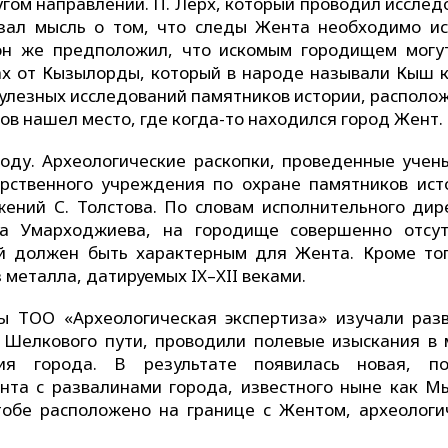
ругом направлении. П. Лерх, который проводил иссле
азал мысль о том, что следы Жента необходимо ис
 он же предположил, что искомым городищем могу
ах от Кызылорды, который в народе называли Кыш к
упулезных исследований памятников истории, распол
ов нашел место, где когда-то находился город Жент.
оду. Археологические раскопки, проведенные учен
арственного учреждения по охране памятников ист
ений С. Толстова. По словам исполнительного дир
на Умарходжиева, на городище совершенно отсут
й должен быть характерным для Жента. Кроме тог
 металла, датируемых IX–XII веками.
ы ТОО «Археологическая экспертиза» изучали раз
 Шелкового пути, проводили полевые изыскания в 
ия города. В результате появилась новая, п
та с развалинами города, известного ныне как М
тобе расположено на границе с Жентом, археологи