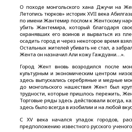
О походе монгольского хана Джучи на Жен
Летопись тюрков» историк XVII века Абилга
по имени Жантемир послом к Жентскому нар
убить Жантемира, который благодаря свое
охранявших его воинов и вырваться из пл
осадить город и через некоторое время взял 
Остальных жителей убивать не стал, а забра
Жента он назначил Али кожу Гаждуани…».
Город Жент вновь возродился после мон
культурным и экономическим центром низо
здесь выпускались серебряные и медные мон
до монгольского нашествия Жент был круп
трудности, которые пришлось пережить, Жен
Торговые ряды здесь действовали всегда, ка
здесь было всегда в изобилии и на любой вкус
С XV века начался упадок городов, рас
предположению известного русского ученого