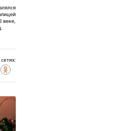
влялся
олицей
I веке,
.
 сетях: