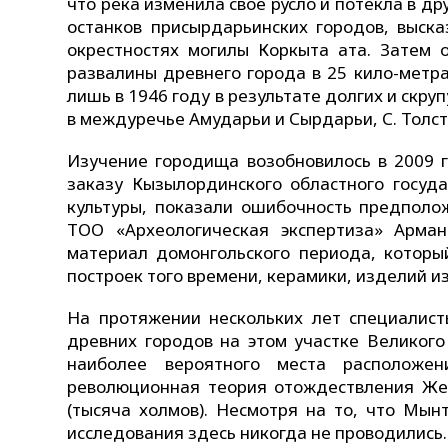
что река изменила свое русло и потекла в д
останков присырдарьинских городов, выск
окрестностях могилы Коркыта ата. Затем
развалины древнего города в 25 кило-метр
лишь в 1946 году в результате долгих и скр
в междуречье Амударьи и Сырдарьи, С. Толст
Изучение городища возобновилось в 2009 г
заказу Кызылординского областного госуд
культуры, показали ошибочность предполож
ТОО «Археологическая экспертиза» Арма
материал домонгольского периода, которы
построек того времени, керамики, изделий из
На протяжении нескольких лет специалист
древних городов на этом участке Великого
наиболее вероятного места расположен
революционная теория отождествления Жен
(тысяча холмов). Несмотря на то, что Мын
исследования здесь никогда не проводились.