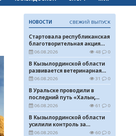
НОВОСТИ
СВЕЖИЙ ВЫПУСК
Стартовала республиканская
благотворительная акция
«Дорога в школу»
06.08.2026
48
0
В Кызылординской области
развивается ветеринарная
отрасль
06.08.2026
31
0
В Уральске проводили в
последний путь «Халық
Қаһарманы» Ивана
06.08.2026
61
0
Степановича Гапича
В Кызылординской области
усилили контроль за
финансовой дисциплиной
06.08.2026
60
0