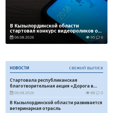
В Кызылординской области
стартовал конкурс видеороликов о
семейных ценностях и Конституции
06.08.2026
95
0
НОВОСТИ
СВЕЖИЙ ВЫПУСК
Стартовала республиканская
благотворительная акция «Дорога в
школу»
06.08.2026
88
0
В Кызылординской области развивается
ветеринарная отрасль