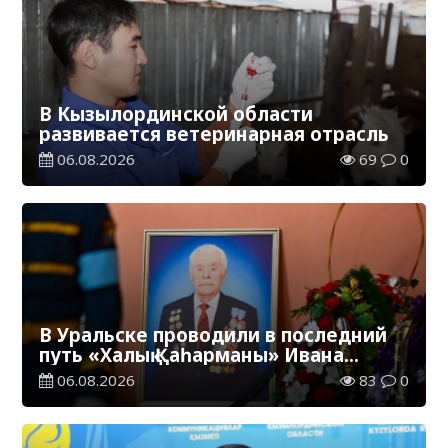
В Кызылординской области
развивается ветеринарная отрасль
06.08.2026
69
0
В Уральске проводили в последний
путь «Халық Қаһарманы» Ивана
Степановича Гапича
06.08.2026
83
0