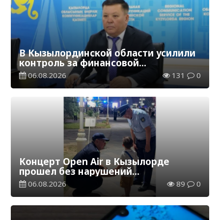
В Кызылординской области усилили
контроль за финансовой
дисциплиной
06.08.2026
131
0
Концерт Open Air в Кызылорде
прошел без нарушений
общественного порядка
06.08.2026
89
0