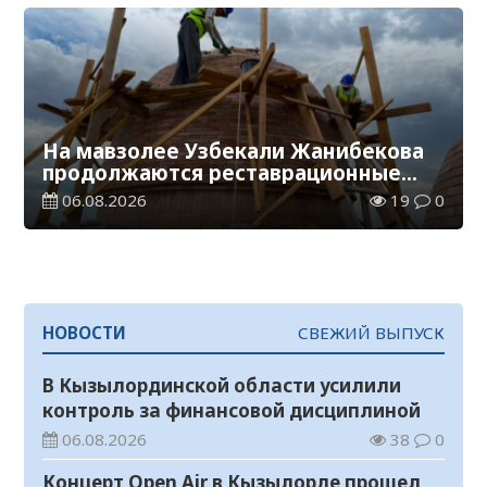
На мавзолее Узбекали Жанибекова
продолжаются реставрационные
работы
06.08.2026
19
0
НОВОСТИ
СВЕЖИЙ ВЫПУСК
В Кызылординской области усилили
контроль за финансовой дисциплиной
06.08.2026
38
0
Концерт Open Air в Кызылорде прошел