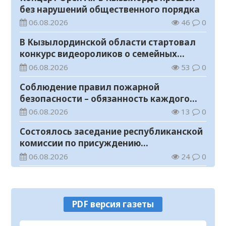
без нарушений общественного порядка
06.08.2026
46
0
В Кызылординской области стартовал
конкурс видеороликов о семейных
ценностях и Конституции
06.08.2026
53
0
Соблюдение правил пожарной
безопасности – обязанность каждого
гражданина
06.08.2026
13
0
Состоялось заседание республиканской
комиссии по присуждению
образовательных грантов
06.08.2026
24
0
На мавзолее Узбекали Жанибекова
продолжаются реставрационные
работы
06.08.2026
19
0
PDF версия газеты
Прогноз погоды на 6 августа