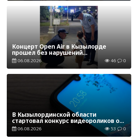
Концерт Open Air в Кызылорде
прошел без нарушений
общественного порядка
06.08.2026
46
0
В Кызылординской области
стартовал конкурс видеороликов о
семейных ценностях и Конституции
06.08.2026
53
0