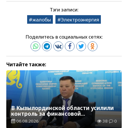
Тэги записи:
жалобы
Электроэнергия
Поделитесь в социальных сетях:
Читайте также:
В Кызылординской области усилили
контроль за финансовой
дисциплиной
06.08.2026
38
0