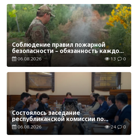
Соблюдение правил пожарной
безопасности – обязанность каждого
гражданина
06.08.2026
13
0
Состоялось заседание
республиканской комиссии по
присуждению образовательных
06.08.2026
24
0
грантов