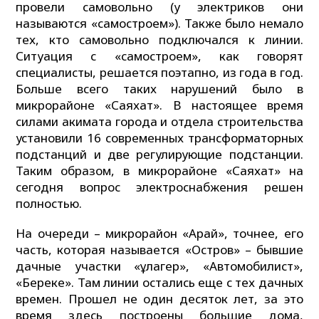
провели самовольно (у электриков они
называются «самостроем»). Также было немало
тех, кто самовольно подключался к линии.
Ситуация с «самостроем», как говорят
специалисты, решается поэтапно, из года в год.
Больше всего таких нарушений было в
микрорайоне «Саяхат». В настоящее время
силами акимата города и отдела строительства
установили 16 современных трансформаторных
подстанций и две регулирующие подстанции.
Таким образом, в микрорайоне «Саяхат» на
сегодня вопрос электроснабжения решен
полностью.
На очереди – микрорайон «Арай», точнее, его
часть, которая называется «Остров» – бывшие
дачные участки «Құлагер», «Автомобилист»,
«Береке». Там линии остались еще с тех дачных
времен. Прошел не один десяток лет, за это
время здесь построены большие дома,