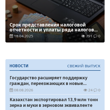
Срок представления налоговой
отчетности и уплаты ряда налогов
истекает 21 апреля
18.04.2025
791
0
НОВОСТИ
СВЕЖИЙ ВЫПУСК
Государство расширяет поддержку
граждан, переезжающих в новые
регионы для работы
08.08.2026
24
0
Казахстан экспортировал 13,9 млн тонн
зерна и муки в зерновом эквиваленте