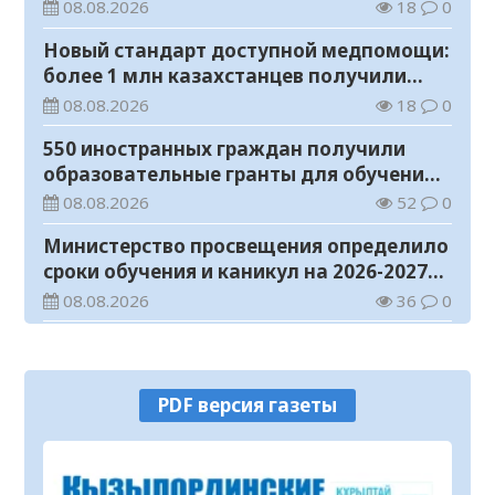
08.08.2026
18
0
Новый стандарт доступной медпомощи:
более 1 млн казахстанцев получили
телемедицинские услуги
08.08.2026
18
0
550 иностранных граждан получили
образовательные гранты для обучения в
Казахстане
08.08.2026
52
0
Министерство просвещения определило
сроки обучения и каникул на 2026-2027
учебный год
08.08.2026
36
0
Прогноз погоды на 8 августа
08.08.2026
28
0
PDF версия газеты
У граждан высокие ожидания от
выборов в Курултай – опрос
общественного мнения
07.08.2026
71
0