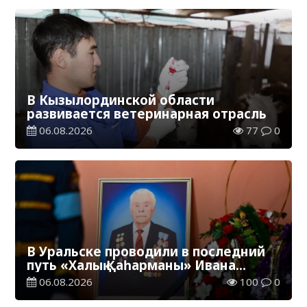
В Кызылординской области
развивается ветеринарная отрасль
06.08.2026
77
0
В Уральске проводили в последний
путь «Халық Қаһарманы» Ивана
Степановича Гапича
06.08.2026
100
0