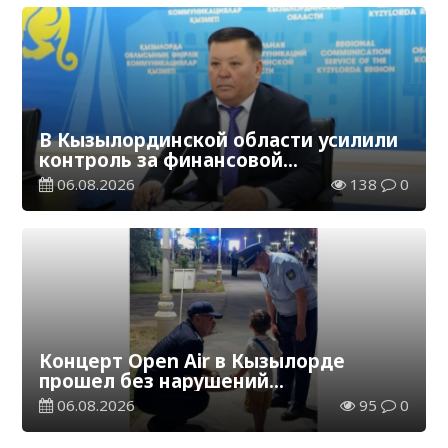
В Кызылординской области усилили
контроль за финансовой
дисциплиной
06.08.2026
138
0
Концерт Open Air в Кызылорде
прошел без нарушений
общественного порядка
06.08.2026
95
0