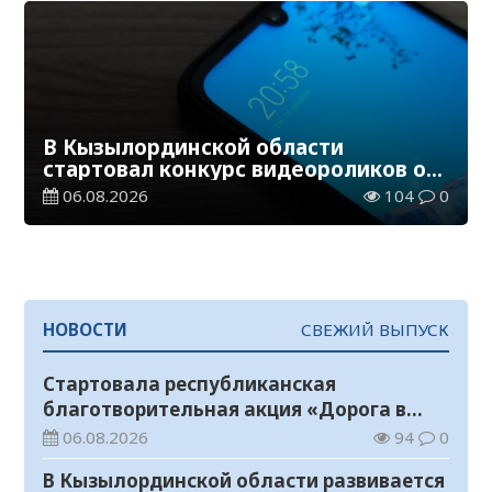
В Кызылординской области
стартовал конкурс видеороликов о
семейных ценностях и Конституции
06.08.2026
104
0
НОВОСТИ
СВЕЖИЙ ВЫПУСК
Стартовала республиканская
благотворительная акция «Дорога в
школу»
06.08.2026
94
0
В Кызылординской области развивается