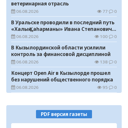
ветеринарная отрасль
06.08.2026
77
0
В Уральске проводили в последний путь
«Халық Қаһарманы» Ивана Степановича
Гапича
06.08.2026
100
0
В Кызылординской области усилили
контроль за финансовой дисциплиной
06.08.2026
138
0
Концерт Open Air в Кызылорде прошел
без нарушений общественного порядка
06.08.2026
95
0
В Кызылординской области стартовал
конкурс видеороликов о семейных
ценностях и Конституции
06.08.2026
104
0
PDF версия газеты
Соблюдение правил пожарной