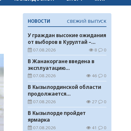
НОВОСТИ
СВЕЖИЙ ВЫПУСК
У граждан высокие ожидания
от выборов в Курултай –
опрос общественного мнения
07.08.2026
8
0
В Жанакоргане введена в
эксплуатацию
водораспределительная
07.08.2026
46
0
станция
В Кызылординской области
продолжается
экологическая акция «Таза
07.08.2026
27
0
Қазақстан»
В Кызылорде пройдет
ярмарка
07.08.2026
41
0