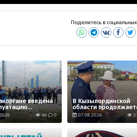
Поделитесь в социальных
акоргане введена
В Кызылординской
плуатацию
области продолжает
аспределительная
экологическая акция
2026
46
0
07.08.2026
2
ия
«Таза Қазақстан»