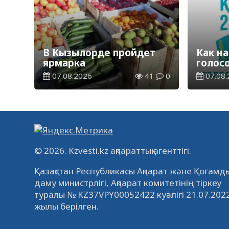
В Кызылорде пройдет
Как на
ярмарка
голос
07.08.2026
41
0
07.08.
© 2026. Kzvesti.kz ақпараттық агенттігі.
Қазақстан Республикасы Ақпарат және Қоғамды
даму министрлігі, Ақпарат комитетінің тіркеу
туралы № KZ37VPY00052422 куәлігі 21.07.202
жылы берілген.