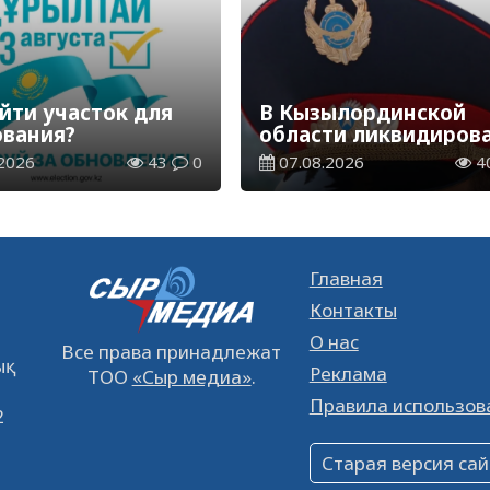
йти участок для
В Кызылординской
ования?
области ликвидиров
группа нелегальных
2026
43
0
07.08.2026
4
добытчиков золота
Главная
Контакты
О нас
Все права принадлежат
қ
Реклама
ТОО
«Сыр медиа»
.
Правила использов
2
Старая версия сай