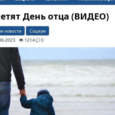
метят День отца (ВИДЕО)
е новости
Социум
06.2023
1214
0