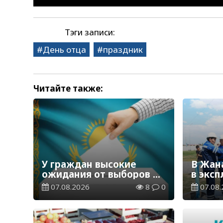
Тэги записи:
День отца
праздник
Читайте также:
У граждан высокие
В Жан
ожидания от выборов в
в экс
Курултай – опрос
водор
07.08.2026
8
0
07.08.
общественного мнения
станц