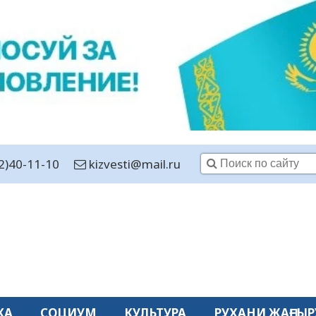
2)40-11-10
kizvesti@mail.ru
КА
СОЦИУМ
КУЛЬТУРА
РУХАНИ ЖАҢҒЫР