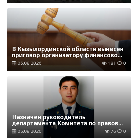
В Кызылординской области вынесен
приговор организатору финансовой
пирамиды
05.08.2026
181
0
Назначен руководитель
департамента Комитета по правовой
статистике и специальным учетам
05.08.2026
76
0
по Кызылординской области