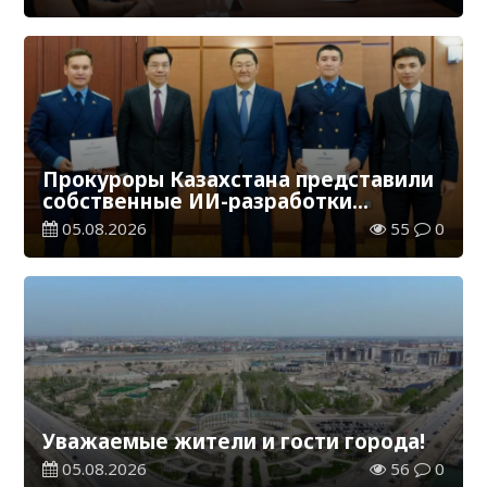
Прокуроры Казахстана представили
собственные ИИ-разработки
мировому эксперту Кай-Фу Ли
05.08.2026
55
0
Уважаемые жители и гости города!
05.08.2026
56
0