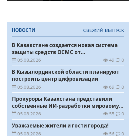
НОВОСТИ
СВЕЖИЙ ВЫПУСК
В Казахстане создается новая система
защиты средств ОСМС от
необоснованных выплат
05.08.2026
49
0
В Кызылординской области планируют
построить центр цифровизации
05.08.2026
69
0
Прокуроры Казахстана представили
собственные ИИ-разработки мировому
эксперту Кай-Фу Ли
05.08.2026
55
0
Уважаемые жители и гости города!
05.08.2026
56
0