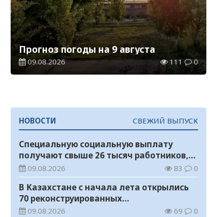
Прогноз погоды на 9 августа
09.08.2026
111
0
НОВОСТИ
СВЕЖИЙ ВЫПУСК
Специальную социальную выплату
получают свыше 26 тысяч работников,
занятых во вредных условиях труда
09.08.2026
83
0
В Казахстане с начала лета открылись
70 реконструированных
железнодорожных вокзалов
09.08.2026
69
0