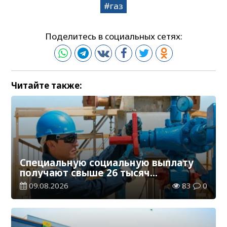
газ
Поделитесь в социальных сетях:
Читайте также:
Специальную социальную выплату
получают свыше 26 тысяч
работников, занятых во вредных
09.08.2026
83
0
условиях труда