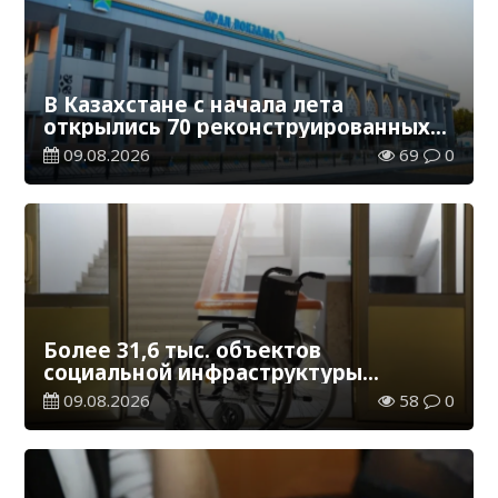
В Казахстане с начала лета
открылись 70 реконструированных
железнодорожных вокзалов
09.08.2026
69
0
Более 31,6 тыс. объектов
социальной инфраструктуры
адаптированы для лиц с
09.08.2026
58
0
инвалидностью