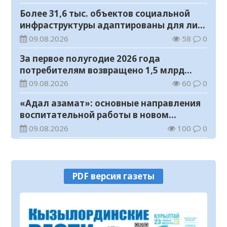
Более 31,6 тыс. объектов социальной
инфраструктуры адаптированы для лиц
с инвалидностью
09.08.2026
58
0
За первое полугодие 2026 года
потребителям возвращено 1,5 млрд
тенге
09.08.2026
60
0
«Адал азамат»: основные направления
воспитательной работы в новом
учебном году
09.08.2026
100
0
Прогноз погоды на 9 августа
09.08.2026
111
0
PDF версия газеты
Государство расширяет поддержку
граждан, переезжающих в новые
регионы для работы
08.08.2026
127
0
Казахстан экспортировал 13,9 млн тонн