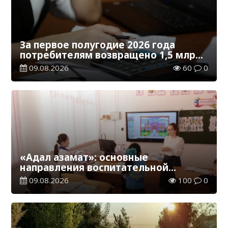
За первое полугодие 2026 года
потребителям возвращено 1,5 млрд
тенге
09.08.2026
60
0
«Адал азамат»: основные
направления воспитательной
работы в новом учебном году
09.08.2026
100
0