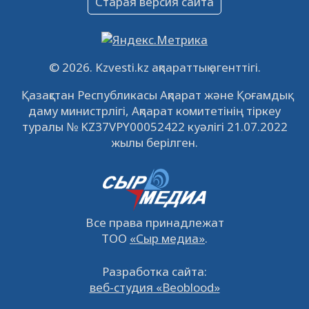
Старая версия сайта
09.12.2022
64130
0
Свободные рабочие места
22.11.2022
16447
0
© 2026. Kzvesti.kz ақпараттық агенттігі.
IPO «КазМунайГаз»: компания проведет
Қазақстан Республикасы Ақпарат және Қоғамдық
встречу с инвесторами в Кызылорде 22
даму министрлігі, Ақпарат комитетінің тіркеу
ноября
21.11.2022
14951
0
туралы № KZ37VPY00052422 куәлігі 21.07.2022
жылы берілген.
Все права принадлежат
ТОО
«Сыр медиа»
.
Разработка сайта:
веб-студия «Beoblood»