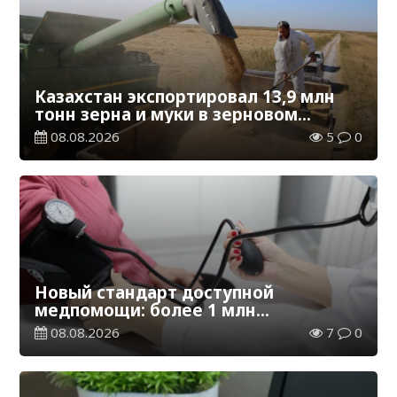
Казахстан экспортировал 13,9 млн
тонн зерна и муки в зерновом
эквиваленте
08.08.2026
5
0
Новый стандарт доступной
медпомощи: более 1 млн
казахстанцев получили
08.08.2026
7
0
телемедицинские услуги