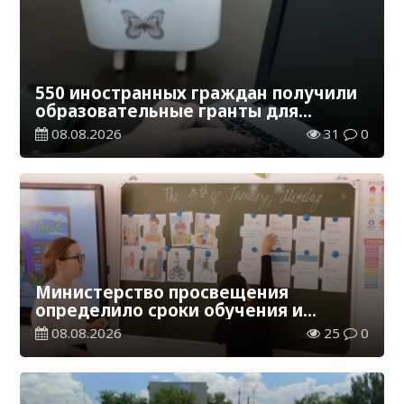
550 иностранных граждан получили
образовательные гранты для
обучения в Казахстане
08.08.2026
31
0
Министерство просвещения
определило сроки обучения и
каникул на 2026-2027 учебный год
08.08.2026
25
0