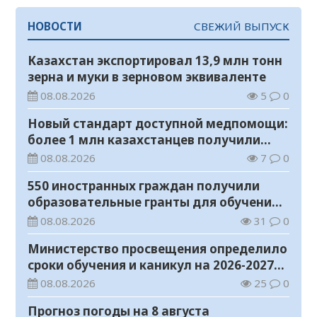
НОВОСТИ
СВЕЖИЙ ВЫПУСК
Казахстан экспортировал 13,9 млн тонн
зерна и муки в зерновом эквиваленте
08.08.2026
5
0
Новый стандарт доступной медпомощи:
более 1 млн казахстанцев получили
телемедицинские услуги
08.08.2026
7
0
550 иностранных граждан получили
образовательные гранты для обучения в
Казахстане
08.08.2026
31
0
Министерство просвещения определило
сроки обучения и каникул на 2026-2027
учебный год
08.08.2026
25
0
Прогноз погоды на 8 августа