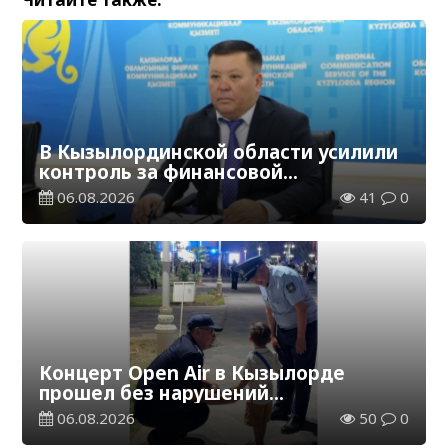
В Кызылординской области усилили
контроль за финансовой
дисциплиной
06.08.2026
41
0
Концерт Open Air в Кызылорде
прошел без нарушений
общественного порядка
06.08.2026
50
0