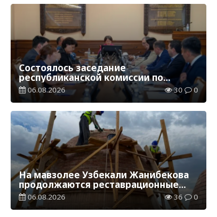
Состоялось заседание
республиканской комиссии по
присуждению образовательных
06.08.2026
30
0
грантов
На мавзолее Узбекали Жанибекова
продолжаются реставрационные
работы
06.08.2026
36
0