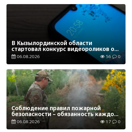
В Кызылординской области
стартовал конкурс видеороликов о
семейных ценностях и Конституции
06.08.2026
56
0
Соблюдение правил пожарной
безопасности – обязанность каждого
гражданина
06.08.2026
17
0