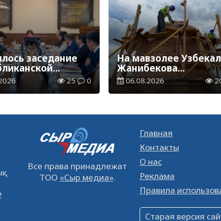
ялось заседание
На мавзолее Узбека
бликанской
Жанибекова
сии по
продолжаются
2026
25
0
06.08.2026
2
ждению
реставрационные
овательных
работы
ов
Главная
Контакты
О нас
Все права принадлежат
қ
Реклама
ТОО
«Сыр медиа»
.
Правила использов
2
Старая версия сай