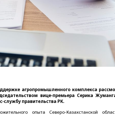
оддержке агропромышленного комплекса рассм
дседательством вице-премьера Серика Жуманг
сс-службу правительства РК.
жительного опыта Северо-Казахстанской обла