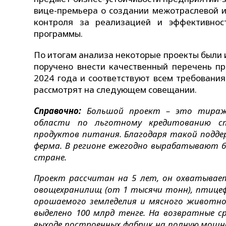
вице-премьера о создании межотраслевой и
контроля за реализацией и эффективнос
программы.
По итогам анализа некоторые проекты были 
поручено внести качественный перечень пр
2024 года и соответствуют всем требовани
рассмотрят на следующем совещании.
Справочно:
Большой проект – это тиражи
области по льготному кредитованию ст
продуктов питания. Благодаря такой подде
ферма. В регионе ежегодно вырабатывают 6
стране.
Проект рассчитан на 5 лет, он охватывае
овощехранилищ (от 1 тысячи тонн), птицеф
орошаемого земледелия и мясного животнов
выделено 100 млрд тенге. На возвратные с
выходе построенных фабрик на полную мощн