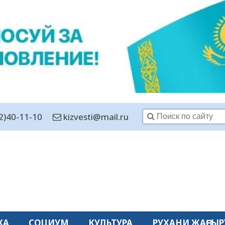
2)40-11-10
kizvesti@mail.ru
КА
СОЦИУМ
КУЛЬТУРА
РУХАНИ ЖАҢҒЫР