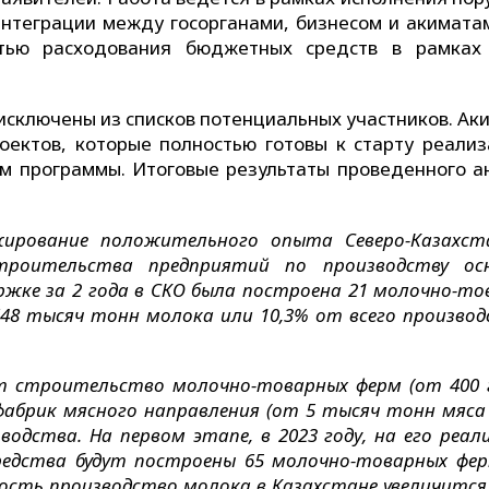
нтеграции между госорганами, бизнесом и акимата
тью расходования бюджетных средств в рамках
исключены из списков потенциальных участников. Ак
оектов, которые полностью готовы к старту реализ
ям программы. Итоговые результаты проведенного а
рование положительного опыта Северо-Казахст
роительства предприятий по производству ос
ржке за 2 года в СКО была построена 21 молочно-то
48 тысяч тонн молока или 10,3% от всего производ
т строительство молочно-товарных ферм (от 400 г
абрик мясного направления (от 5 тысяч тонн мяса в
одства. На первом этапе, в 2023 году, на его реал
редства будут построены 65 молочно-товарных фер
ость производство молока в Казахстане увеличится 