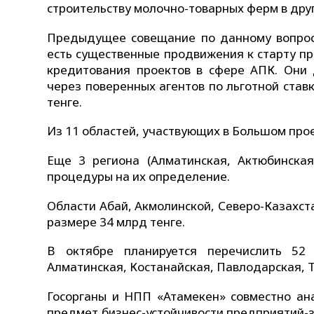
строительству молочно-товарных ферм в друг
Предыдущее совещание по данному вопросу
есть существенные продвижения к старту пр
кредитования проектов в сфере АПК. Они
через поверенных агентов по льготной став
тенге.
Из 11 областей, участвующих в Большом прое
Еще 3 региона (Алматинская, Актюбинская
процедуры на их определение.
Области Абай, Акмолинской, Северо-Казахст
размере 34 млрд тенге.
В октябре планируется перечислить 52 
Алматинская, Костанайская, Павлодарская, Т
Госорганы и НПП «Атамекен» совместно ана
предмет бизнес-устойчивости предприятий-з