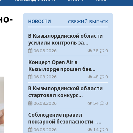
но-
НОВОСТИ
СВЕЖИЙ ВЫПУСК
В Кызылординской области
усилили контроль за
финансовой дисциплиной
06.08.2026
38
0
Концерт Open Air в
Кызылорде прошел без
нарушений общественного
06.08.2026
48
0
порядка
В Кызылординской области
стартовал конкурс
видеороликов о семейных
06.08.2026
54
0
ценностях и Конституции
Соблюдение правил
пожарной безопасности –
обязанность каждого
06.08.2026
14
0