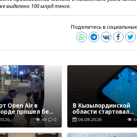
же выделено 100 млрд тенге.
Поделитесь в социальных
т Open Air в
В Кызылординской
орде прошел без
области стартовал
ений
конкурс видеоролико
2026
48
0
06.08.2026
5
твенного порядка
семейных ценностях
Конституции