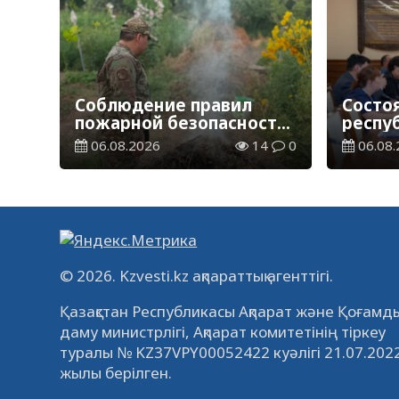
Соблюдение правил
Состо
пожарной безопасности
респу
– обязанность каждого
комис
06.08.2026
14
0
06.08.
гражданина
прису
образ
грант
© 2026. Kzvesti.kz ақпараттық агенттігі.
Қазақстан Республикасы Ақпарат және Қоғамды
даму министрлігі, Ақпарат комитетінің тіркеу
туралы № KZ37VPY00052422 куәлігі 21.07.202
жылы берілген.