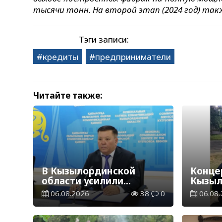
тысячи тонн. На второй этап (2024 год) так
Тэги записи:
кредиты
предприниматели
Читайте также:
В Кызылординской
Концер
области усилили
Кызыл
контроль за финансовой
наруш
06.08.2026
38
0
06.08.
дисциплиной
общес