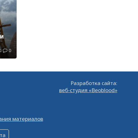
ли
0
0
Разработка сайта:
веб-студия «Beoblood»
ания материалов
та