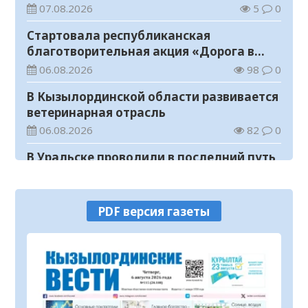
07.08.2026
5
0
Стартовала республиканская
благотворительная акция «Дорога в
школу»
06.08.2026
98
0
В Кызылординской области развивается
ветеринарная отрасль
06.08.2026
82
0
В Уральске проводили в последний путь
«Халық Қаһарманы» Ивана Степановича
Гапича
06.08.2026
104
0
PDF версия газеты
В Кызылординской области усилили
контроль за финансовой дисциплиной
06.08.2026
140
0
Концерт Open Air в Кызылорде прошел
без нарушений общественного порядка