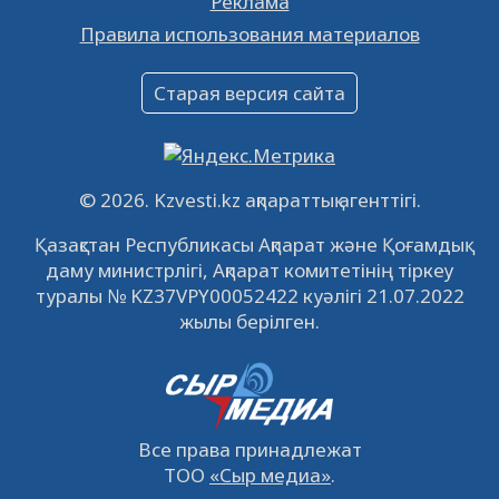
Реклама
Объявление
Правила использования материалов
16.12.2022
61038
0
Объявление
Старая версия сайта
09.12.2022
64110
0
Свободные рабочие места
22.11.2022
16433
0
© 2026. Kzvesti.kz ақпараттық агенттігі.
IPO «КазМунайГаз»: компания проведет
Қазақстан Республикасы Ақпарат және Қоғамдық
встречу с инвесторами в Кызылорде 22
даму министрлігі, Ақпарат комитетінің тіркеу
ноября
21.11.2022
14941
0
туралы № KZ37VPY00052422 куәлігі 21.07.2022
жылы берілген.
Все права принадлежат
ТОО
«Сыр медиа»
.