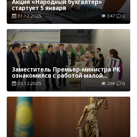
Акция «Народный бухгалтер»
стартует 5 января
31.12.2025
347
0
Заместитель Премьер-министра РК
ознакомился с работой малой
промышленной зоны «Тұмар»
05.12.2025
296
0