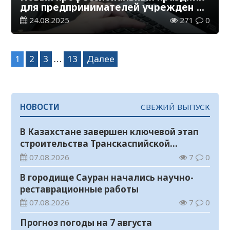
для предпринимателей учрежден в
Казахстане
24.08.2025
271
0
Навигация
1
2
3
…
13
Далее
по
записям
НОВОСТИ
СВЕЖИЙ ВЫПУСК
В Казахстане завершен ключевой этап
строительства Транскаспийской
волоконно-оптической линии связи
07.08.2026
7
0
В городище Сауран начались научно-
реставрационные работы
07.08.2026
7
0
Прогноз погоды на 7 августа