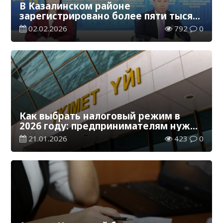
В Казалинском районе
зарегистрировано более пяти тысяч
предпринимателей
02.02.2026
792
0
Как выбрать налоговый режим в
2026 году: предпринимателям нужно
подать уведомление до 1 марта
21.01.2026
423
0