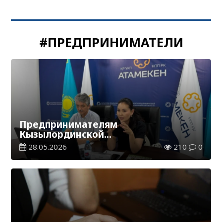
#ПРЕДПРИНИМАТЕЛИ
Предпринимателям
Кызылординской
области рассказали об условиях
28.05.2026
210
0
участия в республиканских
конкурсах