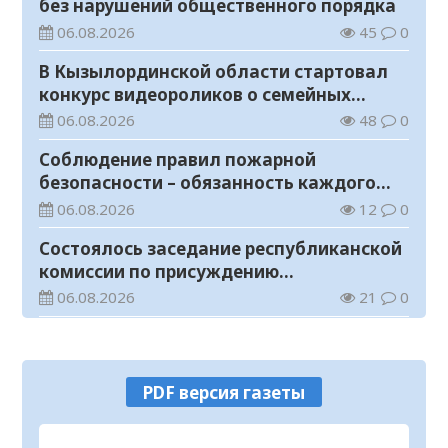
без нарушений общественного порядка
06.08.2026
45
0
В Кызылординской области стартовал
конкурс видеороликов о семейных
ценностях и Конституции
06.08.2026
48
0
Соблюдение правил пожарной
безопасности – обязанность каждого
гражданина
06.08.2026
12
0
Состоялось заседание республиканской
комиссии по присуждению
образовательных грантов
06.08.2026
21
0
На мавзолее Узбекали Жанибекова
продолжаются реставрационные
работы
06.08.2026
17
0
PDF версия газеты
Прогноз погоды на 6 августа