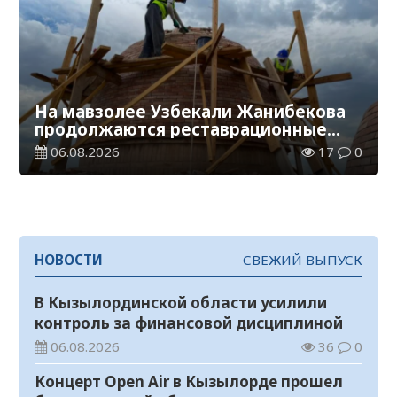
На мавзолее Узбекали Жанибекова
продолжаются реставрационные
работы
06.08.2026
17
0
НОВОСТИ
СВЕЖИЙ ВЫПУСК
В Кызылординской области усилили
контроль за финансовой дисциплиной
06.08.2026
36
0
Концерт Open Air в Кызылорде прошел