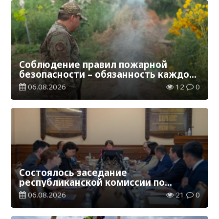
Соблюдение правил пожарной
безопасности – обязанность каждого
гражданина
06.08.2026
12
0
Состоялось заседание
республиканской комиссии по
присуждению образовательных
06.08.2026
21
0
грантов