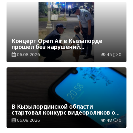
Концерт Open Air в Кызылорде
прошел без нарушений
общественного порядка
06.08.2026
45
0
В Кызылординской области
стартовал конкурс видеороликов о
семейных ценностях и Конституции
06.08.2026
48
0