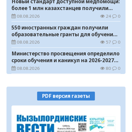
Новый стандарт доступной медпомощи:
более 1 млн казахстанцев получили
телемедицинские услуги
08.08.2026
24
0
550 иностранных граждан получили
образовательные гранты для обучения в
Казахстане
08.08.2026
57
0
Министерство просвещения определило
сроки обучения и каникул на 2026-2027
учебный год
08.08.2026
80
0
Прогноз погоды на 8 августа
08.08.2026
34
0
PDF версия газеты
У граждан высокие ожидания от
выборов в Курултай – опрос
общественного мнения
07.08.2026
76
0
В Жанакоргане введена в эксплуатацию
водораспределительная станция