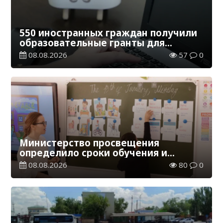
550 иностранных граждан получили
образовательные гранты для
обучения в Казахстане
08.08.2026
57
0
Министерство просвещения
определило сроки обучения и
каникул на 2026-2027 учебный год
08.08.2026
80
0