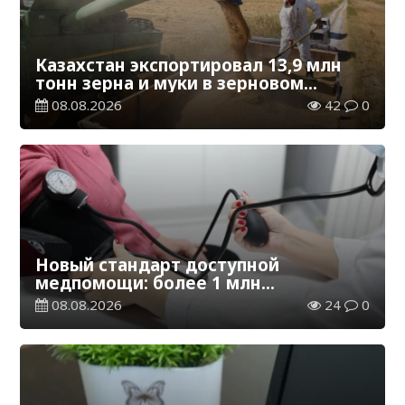
Казахстан экспортировал 13,9 млн
тонн зерна и муки в зерновом
эквиваленте
08.08.2026
42
0
Новый стандарт доступной
медпомощи: более 1 млн
казахстанцев получили
08.08.2026
24
0
телемедицинские услуги