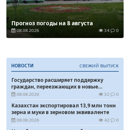
Прогноз погоды на 8 августа
08.08.2026
34
0
НОВОСТИ
СВЕЖИЙ ВЫПУСК
Государство расширяет поддержку
граждан, переезжающих в новые
регионы для работы
08.08.2026
32
0
Казахстан экспортировал 13,9 млн тонн
зерна и муки в зерновом эквиваленте
08.08.2026
42
0