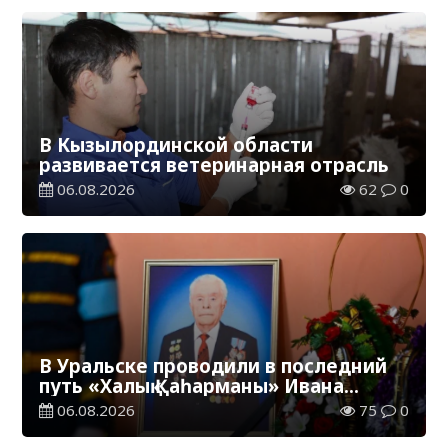
В Кызылординской области
развивается ветеринарная отрасль
06.08.2026
62
0
В Уральске проводили в последний
путь «Халық Қаһарманы» Ивана
Степановича Гапича
06.08.2026
75
0