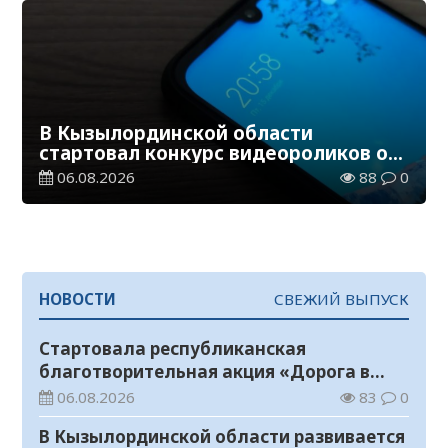
В Кызылординской области
стартовал конкурс видеороликов о
семейных ценностях и Конституции
06.08.2026
88
0
НОВОСТИ
СВЕЖИЙ ВЫПУСК
Стартовала республиканская
благотворительная акция «Дорога в
школу»
06.08.2026
83
0
В Кызылординской области развивается