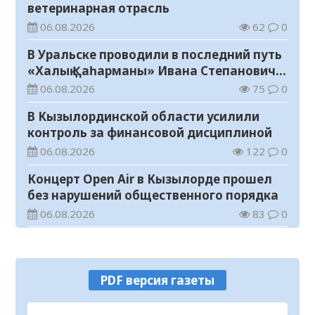
ветеринарная отрасль
06.08.2026
62
0
В Уральске проводили в последний путь
«Халық Қаһарманы» Ивана Степановича
Гапича
06.08.2026
75
0
В Кызылординской области усилили
контроль за финансовой дисциплиной
06.08.2026
122
0
Концерт Open Air в Кызылорде прошел
без нарушений общественного порядка
06.08.2026
83
0
В Кызылординской области стартовал
конкурс видеороликов о семейных
ценностях и Конституции
06.08.2026
88
0
PDF версия газеты
Соблюдение правил пожарной