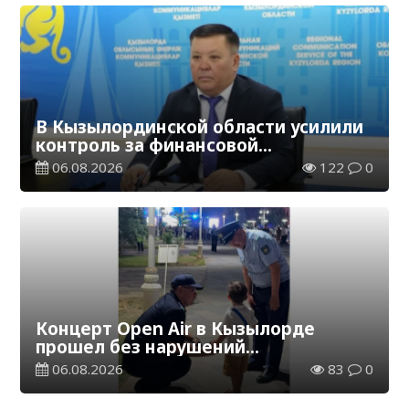
В Кызылординской области усилили
контроль за финансовой
дисциплиной
06.08.2026
122
0
Концерт Open Air в Кызылорде
прошел без нарушений
общественного порядка
06.08.2026
83
0