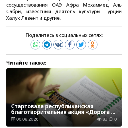
сосуществования ОАЭ Афра Мохаммед Аль
Сабри, известный деятель культуры Турции
Халук Левент и другие.
Поделитесь в социальных сетях:
Читайте также:
Стартовала республиканская
благотворительная акция «Дорога в
школу»
06.08.2026
83
0