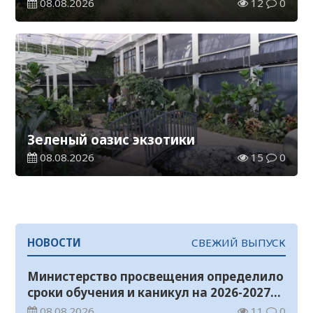
08.08.2026
12
0
Зеленый оазис экзотики
08.08.2026
15
0
НОВОСТИ
СВЕЖИЙ ВЫПУСК
Министерство просвещения определило
сроки обучения и каникул на 2026-2027
учебный год
08.08.2026
11
0