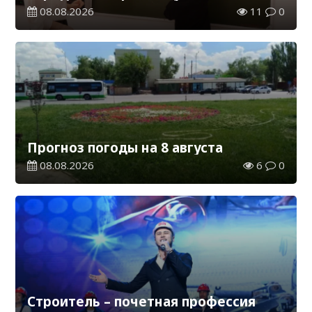
каникул на 2026-2027 учебный год
08.08.2026
11
0
Прогноз погоды на 8 августа
08.08.2026
6
0
Строитель – почетная профессия