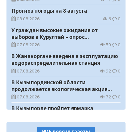
Прогноз погоды на 8 августа
08.08.2026
6
0
У граждан высокие ожидания от
выборов в Курултай – опрос
общественного мнения
07.08.2026
59
0
В Жанакоргане введена в эксплуатацию
водораспределительная станция
07.08.2026
92
0
В Кызылординской области
продолжается экологическая акция
«Таза Қазақстан»
07.08.2026
72
0
В Кызылорде пройдет ярмарка
07.08.2026
95
0
Как найти участок для голосования?
PDF версия газеты