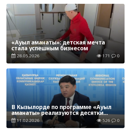
«Ауыл аманаты»: детская мечта
стала успешным бизнесом
28.05.2026
171
0
В Кызылорде по программе «Ауыл
аманаты» реализуются десятки
проектов
11.02.2026
526
0