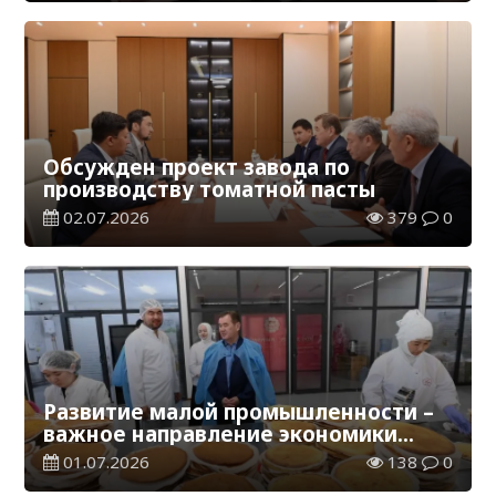
Обсужден проект завода по
производству томатной пасты
02.07.2026
379
0
Развитие малой промышленности –
важное направление экономики
региона
01.07.2026
138
0