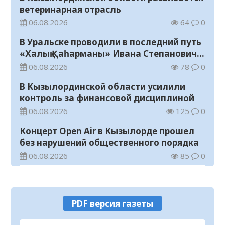
ветеринарная отрасль
06.08.2026
64
0
В Уральске проводили в последний путь
«Халық Қаһарманы» Ивана Степановича
Гапича
06.08.2026
78
0
В Кызылординской области усилили
контроль за финансовой дисциплиной
06.08.2026
125
0
Концерт Open Air в Кызылорде прошел
без нарушений общественного порядка
06.08.2026
85
0
В Кызылординской области стартовал
конкурс видеороликов о семейных
ценностях и Конституции
06.08.2026
90
0
PDF версия газеты
Соблюдение правил пожарной