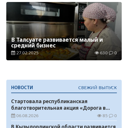
В Талсуате развивается малый и
средний бизнес
27.02.2025
630
0
НОВОСТИ
СВЕЖИЙ ВЫПУСК
Стартовала республиканская
благотворительная акция «Дорога в
школу»
06.08.2026
85
0
В Кызылординской области развивается