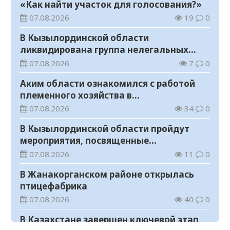
«Как найти участок для голосования?»
07.08.2026
19
0
В Кызылординской области
ликвидирована группа нелегальных
добытчиков золота
07.08.2026
7
0
Аким области ознакомился с работой
племенного хозяйства в
Жанакорганском районе
07.08.2026
34
0
В Кызылординской области пройдут
мероприятия, посвященные
Международному дню молодежи
07.08.2026
11
0
В Жанакорганском районе открылась
птицефабрика
07.08.2026
40
0
В Казахстане завершен ключевой этап