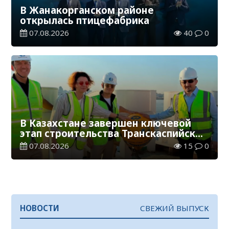
В Жанакорганском районе
открылась птицефабрика
07.08.2026
40
0
В Казахстане завершен ключевой
этап строительства Транскаспийской
волоконно-оптической линии связи
07.08.2026
15
0
НОВОСТИ
СВЕЖИЙ ВЫПУСК