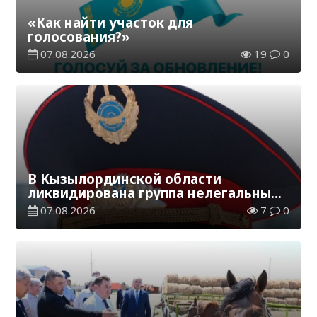
«Как найти участок для
голосования?»
07.08.2026
19
0
В Кызылординской области
ликвидирована группа нелегальных
добытчиков золота
07.08.2026
7
0