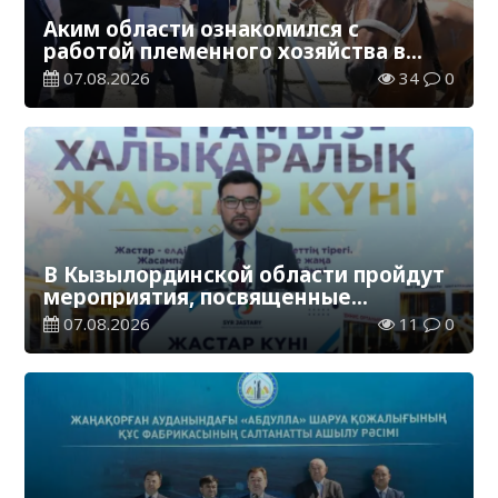
Аким области ознакомился с
работой племенного хозяйства в
Жанакорганском районе
07.08.2026
34
0
В Кызылординской области пройдут
мероприятия, посвященные
Международному дню молодежи
07.08.2026
11
0