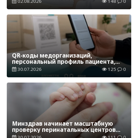
02.08.2026
148
0
лет
QR-коды медорганизаций,
персональный профиль пациента,
оценка качества – как усиливается
30.07.2026
125
0
«народный контроль» в
здравоохранении
Минздрав начинает масштабную
проверку перинатальных центров
Казахстана
30.07.2026
111
0