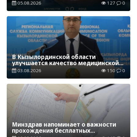
необоснованных выплат
05.08.2026
127
0
В Кызылординской области
улучшается качество медицинской
помощи
03.08.2026
150
0
Минздрав напоминает о важности
прохождения бесплатных
скринингов в возрасте от 30 до 76