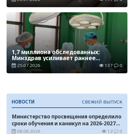
1,7 миллиона обследованных:
Минздрав усиливает раннее
выявление болезней сердца
25.07.2026
137
0
НОВОСТИ
СВЕЖИЙ ВЫПУСК
Министерство просвещения определило
сроки обучения и каникул на 2026-2027
учебный год
08.08.2026
12
0