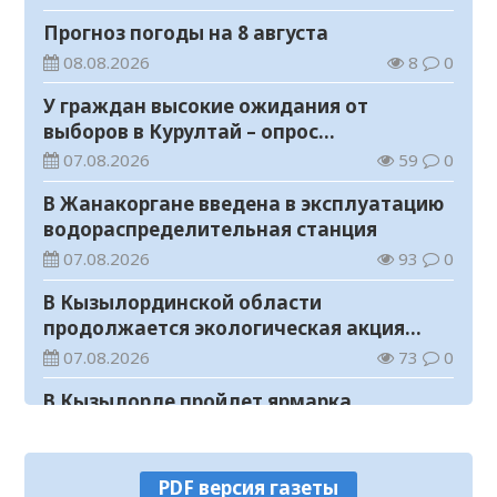
Прогноз погоды на 8 августа
08.08.2026
8
0
У граждан высокие ожидания от
выборов в Курултай – опрос
общественного мнения
07.08.2026
59
0
В Жанакоргане введена в эксплуатацию
водораспределительная станция
07.08.2026
93
0
В Кызылординской области
продолжается экологическая акция
«Таза Қазақстан»
07.08.2026
73
0
В Кызылорде пройдет ярмарка
07.08.2026
97
0
Как найти участок для голосования?
PDF версия газеты