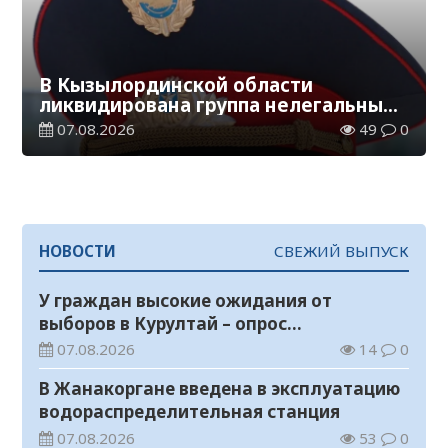
В Кызылординской области
ликвидирована группа нелегальных
добытчиков золота
07.08.2026
49
0
НОВОСТИ
СВЕЖИЙ ВЫПУСК
У граждан высокие ожидания от
выборов в Курултай – опрос
общественного мнения
07.08.2026
14
0
В Жанакоргане введена в эксплуатацию
водораспределительная станция
07.08.2026
53
0