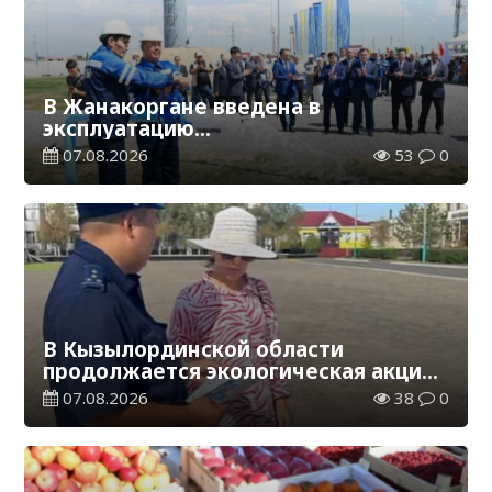
В Жанакоргане введена в
эксплуатацию
водораспределительная станция
07.08.2026
53
0
В Кызылординской области
продолжается экологическая акция
«Таза Қазақстан»
07.08.2026
38
0