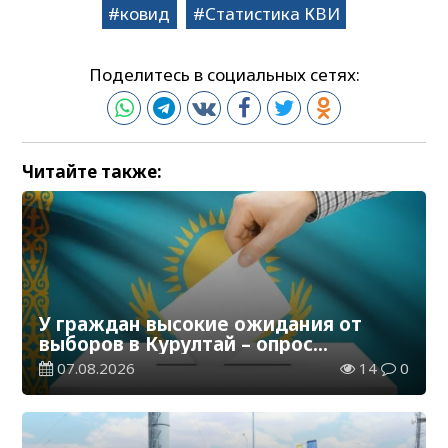
ковид
Статистика КВИ
Поделитесь в социальных сетях:
Читайте также:
У граждан высокие ожидания от
выборов в Курултай – опрос
общественного мнения
07.08.2026
14
0