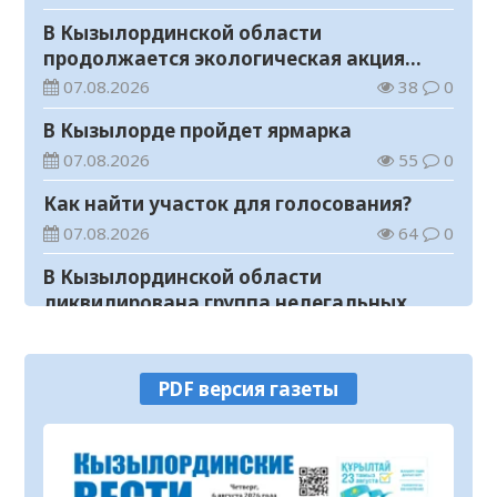
В Кызылординской области
продолжается экологическая акция
«Таза Қазақстан»
07.08.2026
38
0
В Кызылорде пройдет ярмарка
07.08.2026
55
0
Как найти участок для голосования?
07.08.2026
64
0
В Кызылординской области
ликвидирована группа нелегальных
добытчиков золота
07.08.2026
49
0
Аким области ознакомился с работой
PDF версия газеты
племенного хозяйства в
Жанакорганском районе
07.08.2026
88
0
В Кызылординской области пройдут