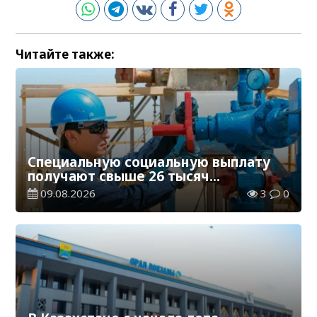
Читайте также:
Специальную социальную выплату
получают свыше 26 тысяч
работников, занятых во вредных
09.08.2026
3
0
условиях труда