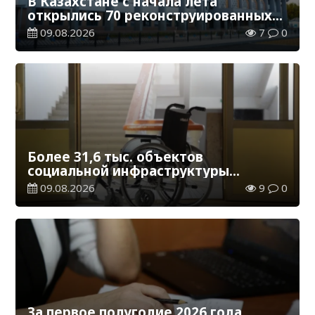
В Казахстане с начала лета
открылись 70 реконструированных
железнодорожных вокзалов
09.08.2026
7
0
Более 31,6 тыс. объектов
социальной инфраструктуры
адаптированы для лиц с
09.08.2026
9
0
инвалидностью
За первое полугодие 2026 года