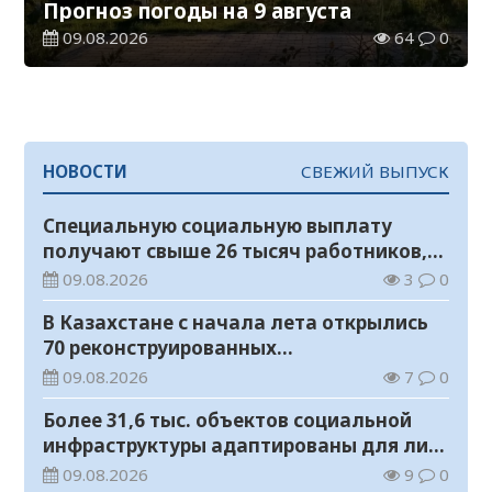
Прогноз погоды на 9 августа
09.08.2026
64
0
НОВОСТИ
СВЕЖИЙ ВЫПУСК
Специальную социальную выплату
получают свыше 26 тысяч работников,
занятых во вредных условиях труда
09.08.2026
3
0
В Казахстане с начала лета открылись
70 реконструированных
железнодорожных вокзалов
09.08.2026
7
0
Более 31,6 тыс. объектов социальной
инфраструктуры адаптированы для лиц
с инвалидностью
09.08.2026
9
0