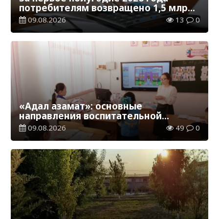
потребителям возвращено 1,5 млрд
тенге
09.08.2026
13
0
«Адал азамат»: основные
направления воспитательной
работы в новом учебном году
09.08.2026
49
0