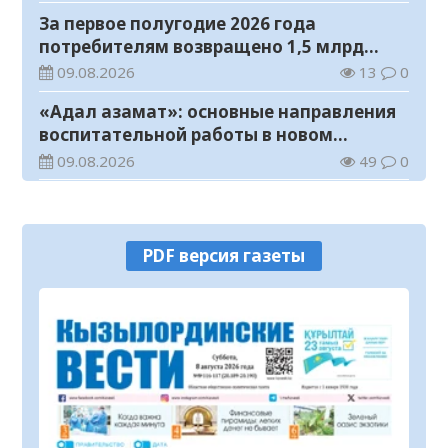
За первое полугодие 2026 года
потребителям возвращено 1,5 млрд
тенге
09.08.2026
13
0
«Адал азамат»: основные направления
воспитательной работы в новом
учебном году
09.08.2026
49
0
Прогноз погоды на 9 августа
09.08.2026
64
0
PDF версия газеты
Государство расширяет поддержку
граждан, переезжающих в новые
регионы для работы
08.08.2026
80
0
Казахстан экспортировал 13,9 млн тонн
зерна и муки в зерновом эквиваленте
08.08.2026
94
0
Новый стандарт доступной медпомощи: