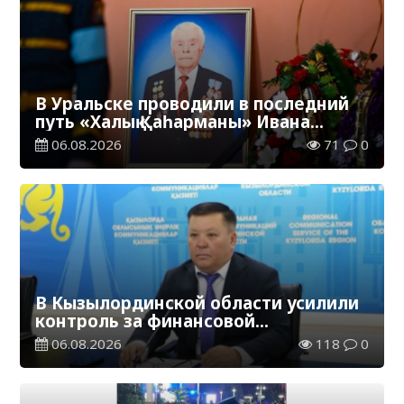
В Уральске проводили в последний
путь «Халық Қаһарманы» Ивана
Степановича Гапича
06.08.2026
71
0
В Кызылординской области усилили
контроль за финансовой
дисциплиной
06.08.2026
118
0