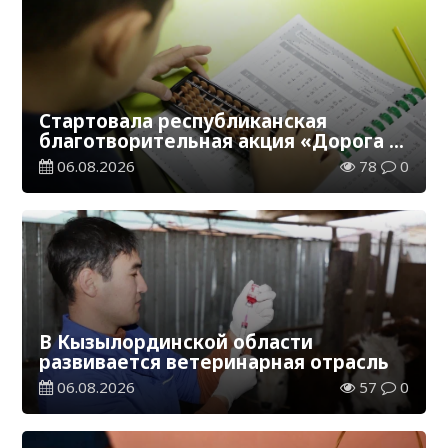
Стартовала республиканская
благотворительная акция «Дорога в
школу»
06.08.2026
78
0
В Кызылординской области
развивается ветеринарная отрасль
06.08.2026
57
0