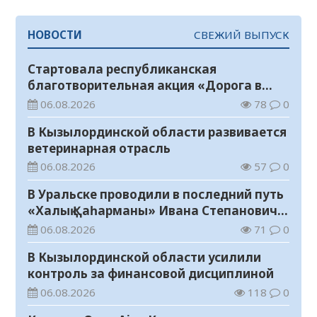
НОВОСТИ
СВЕЖИЙ ВЫПУСК
Стартовала республиканская
благотворительная акция «Дорога в
школу»
06.08.2026
78
0
В Кызылординской области развивается
ветеринарная отрасль
06.08.2026
57
0
В Уральске проводили в последний путь
«Халық Қаһарманы» Ивана Степановича
Гапича
06.08.2026
71
0
В Кызылординской области усилили
контроль за финансовой дисциплиной
06.08.2026
118
0