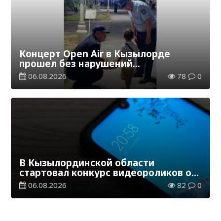
Концерт Open Air в Кызылорде
прошел без нарушений
общественного порядка
06.08.2026
78
0
В Кызылординской области
стартовал конкурс видеороликов о
семейных ценностях и Конституции
06.08.2026
82
0