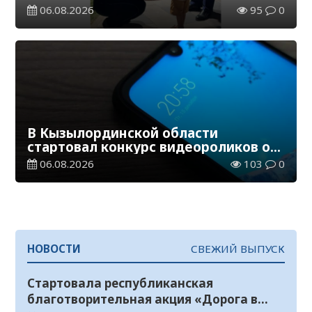
общественного порядка
06.08.2026
95
0
В Кызылординской области
стартовал конкурс видеороликов о
семейных ценностях и Конституции
06.08.2026
103
0
НОВОСТИ
СВЕЖИЙ ВЫПУСК
Стартовала республиканская
благотворительная акция «Дорога в