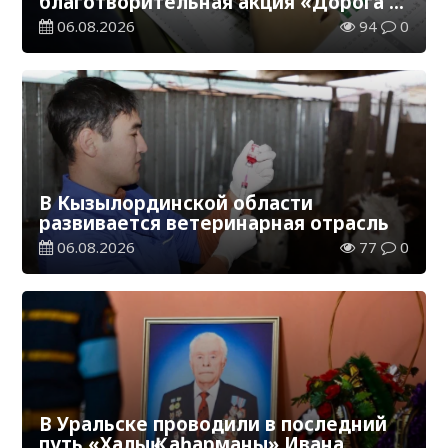
благотворительная акция «Дорога в
школу»
06.08.2026
94
0
В Кызылординской области
развивается ветеринарная отрасль
06.08.2026
77
0
В Уральске проводили в последний
путь «Халық Қаһарманы» Ивана