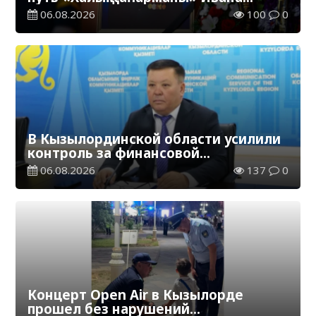
Степановича Гапича
06.08.2026
100
0
В Кызылординской области усилили
контроль за финансовой
дисциплиной
06.08.2026
137
0
Концерт Open Air в Кызылорде
прошел без нарушений