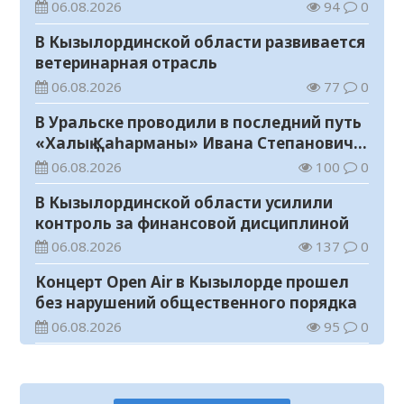
школу»
06.08.2026
94
0
В Кызылординской области развивается
ветеринарная отрасль
06.08.2026
77
0
В Уральске проводили в последний путь
«Халық Қаһарманы» Ивана Степановича
Гапича
06.08.2026
100
0
В Кызылординской области усилили
контроль за финансовой дисциплиной
06.08.2026
137
0
Концерт Open Air в Кызылорде прошел
без нарушений общественного порядка
06.08.2026
95
0
В Кызылординской области стартовал
конкурс видеороликов о семейных
ценностях и Конституции