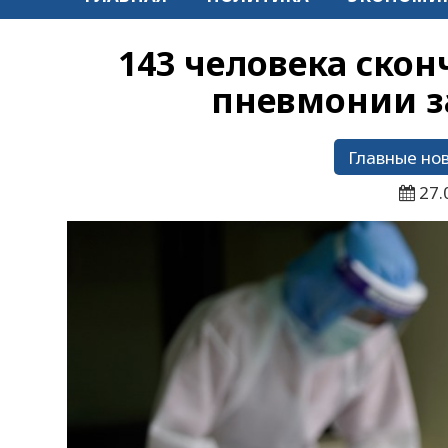
143 человека скон
пневмонии за
Главные но
27.