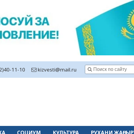
2)40-11-10
kizvesti@mail.ru
КА
СОЦИУМ
КУЛЬТУРА
РУХАНИ ЖАҢҒЫР