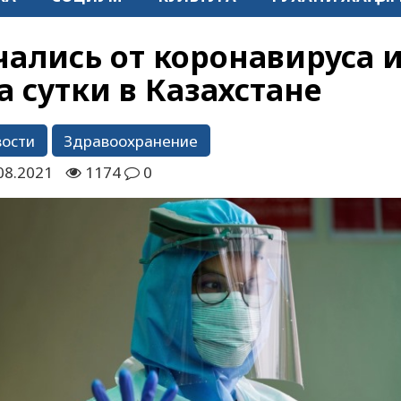
чались от коронавируса 
 сутки в Казахстане
вости
Здравоохранение
08.2021
1174
0