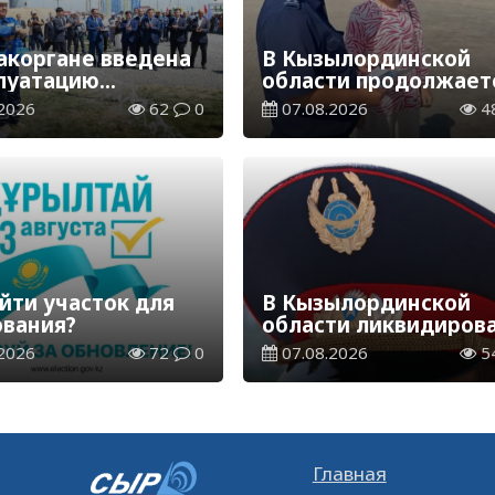
акоргане введена
В Кызылординской
плуатацию
области продолжает
аспределительная
экологическая акция
2026
62
0
07.08.2026
4
ия
«Таза Қазақстан»
йти участок для
В Кызылординской
ования?
области ликвидиров
группа нелегальных
2026
72
0
07.08.2026
5
добытчиков золота
Главная