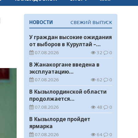
и
НОВОСТИ
СВЕЖИЙ ВЫПУСК
У граждан высокие ожидания
от выборов в Курултай –
опрос общественного мнения
07.08.2026
32
0
В Жанакоргане введена в
эксплуатацию
водораспределительная
07.08.2026
62
0
станция
В Кызылординской области
продолжается
экологическая акция «Таза
07.08.2026
48
0
Қазақстан»
В Кызылорде пройдет
ярмарка
07.08.2026
64
0