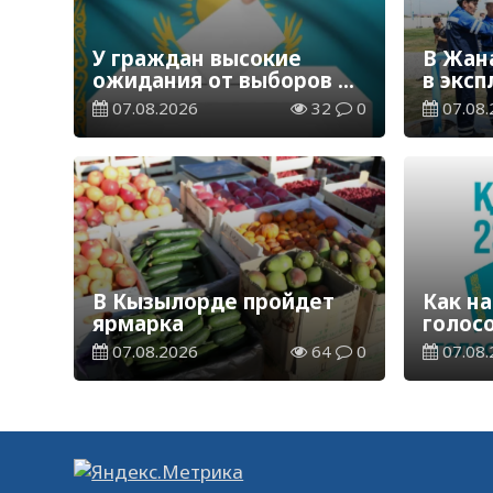
У граждан высокие
В Жан
ожидания от выборов в
в экс
Курултай – опрос
водор
07.08.2026
32
0
07.08.
общественного мнения
станц
В Кызылорде пройдет
Как на
ярмарка
голос
07.08.2026
64
0
07.08.