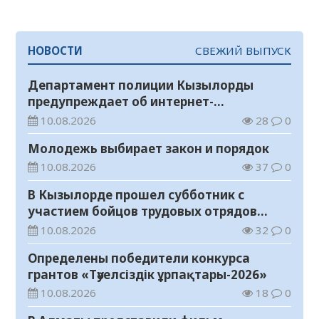
НОВОСТИ
СВЕЖИЙ ВЫПУСК
Департамент полиции Кызылорды
предупреждает об интернет-
мошенничестве
10.08.2026
28
0
Молодежь выбирает закон и порядок
10.08.2026
37
0
В Кызылорде прошел субботник с
участием бойцов трудовых отрядов
«Жасыл ел»
10.08.2026
32
0
Определены победители конкурса
грантов «Тәуелсіздік ұрпақтары-2026»
10.08.2026
18
0