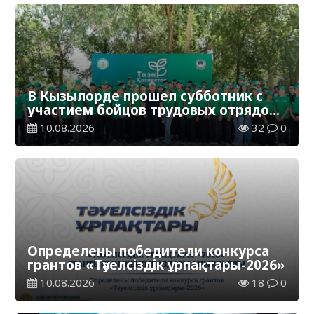
В Кызылорде прошел субботник с
участием бойцов трудовых отрядов
«Жасыл ел»
10.08.2026
32
0
Определены победители конкурса
грантов «Тәуелсіздік ұрпақтары-2026»
10.08.2026
18
0