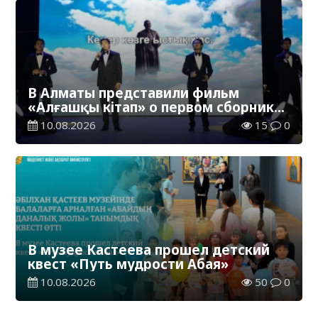
В Алматы представили фильм
«Алғашқы кітап» о первом сборнике
произведений Абая
10.08.2026
15
0
В музее Кастеева прошел детский
квест «Путь мудрости Абая»
10.08.2026
50
0