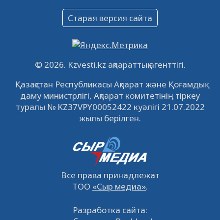
Объявление
Старая версия сайта
09.12.2022
64155
0
Свободные рабочие места
22.11.2022
16455
0
© 2026. Kzvesti.kz ақпараттық агенттігі.
IPO «КазМунайГаз»: компания проведет
Қазақстан Республикасы Ақпарат және Қоғамдық
встречу с инвесторами в Кызылорде 22
даму министрлігі, Ақпарат комитетінің тіркеу
ноября
21.11.2022
14963
0
туралы № KZ37VPY00052422 куәлігі 21.07.2022
жылы берілген.
Все права принадлежат
ТОО
«Сыр медиа»
.
Разработка сайта: