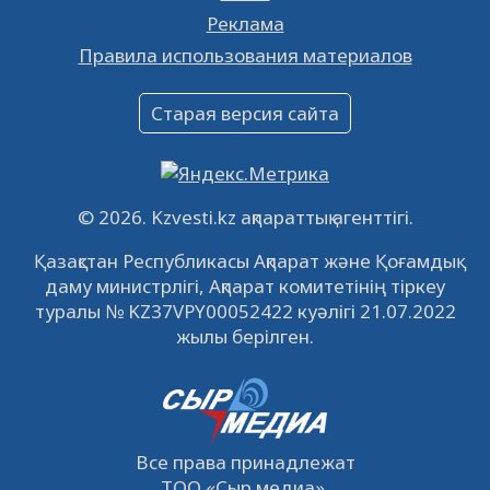
Реклама
Объявление
Правила использования материалов
16.12.2022
61036
0
Объявление
Старая версия сайта
09.12.2022
64106
0
Свободные рабочие места
22.11.2022
16430
0
© 2026. Kzvesti.kz ақпараттық агенттігі.
IPO «КазМунайГаз»: компания проведет
Қазақстан Республикасы Ақпарат және Қоғамдық
встречу с инвесторами в Кызылорде 22
даму министрлігі, Ақпарат комитетінің тіркеу
ноября
21.11.2022
14939
0
туралы № KZ37VPY00052422 куәлігі 21.07.2022
жылы берілген.
Все права принадлежат
ТОО
«Сыр медиа»
.