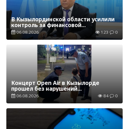
В Кызылординской области усилили
контроль за финансовой
дисциплиной
06.08.2026
123
0
Концерт Open Air в Кызылорде
прошел без нарушений
общественного порядка
06.08.2026
84
0