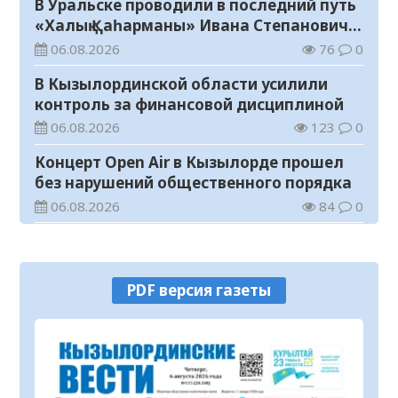
В Уральске проводили в последний путь
«Халық Қаһарманы» Ивана Степановича
Гапича
06.08.2026
76
0
В Кызылординской области усилили
контроль за финансовой дисциплиной
06.08.2026
123
0
Концерт Open Air в Кызылорде прошел
без нарушений общественного порядка
06.08.2026
84
0
В Кызылординской области стартовал
конкурс видеороликов о семейных
ценностях и Конституции
06.08.2026
89
0
PDF версия газеты
Соблюдение правил пожарной
безопасности – обязанность каждого
гражданина
06.08.2026
44
0