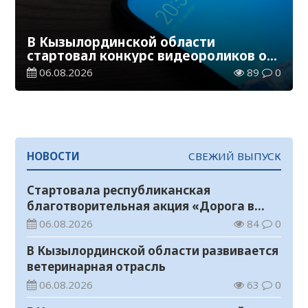
В Кызылординской области
стартовал конкурс видеороликов о
семейных ценностях и Конституции
06.08.2026
89
0
НОВОСТИ
СВЕЖИЙ ВЫПУСК
Стартовала республиканская
благотворительная акция «Дорога в
школу»
06.08.2026
84
0
В Кызылординской области развивается
ветеринарная отрасль
06.08.2026
63
0