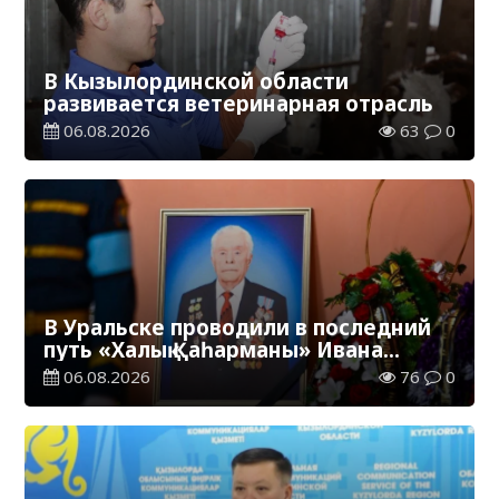
В Кызылординской области
развивается ветеринарная отрасль
06.08.2026
63
0
В Уральске проводили в последний
путь «Халық Қаһарманы» Ивана
Степановича Гапича
06.08.2026
76
0