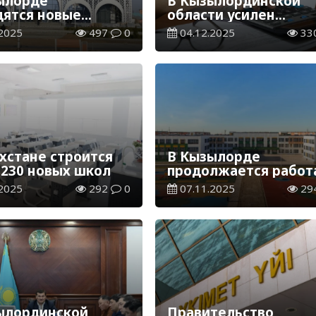
ылорде
В Кызылординской
дятся новые
области усилен
ты
контроль за
2025
497
0
04.12.2025
33
строительством и
архитектурой
ахстане строится
В Кызылорде
 230 новых школ
продолжается работ
развитию социально
2025
292
0
07.11.2025
29
инфраструктуры
ылординской
Правительство