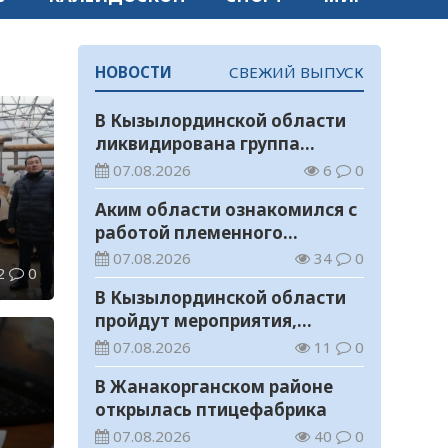
НОВОСТИ
СВЕЖИЙ ВЫПУСК
В Кызылординской области
ликвидирована группа
нелегальных добытчиков
07.08.2026
6
0
золота
Аким области ознакомился с
работой племенного
хозяйства в Жанакорганском
07.08.2026
34
0
чно-
2
0
районе
й
В Кызылординской области
пройдут мероприятия,
посвященные
07.08.2026
11
0
Международному дню
В Жанакорганском районе
молодежи
открылась птицефабрика
07.08.2026
40
0