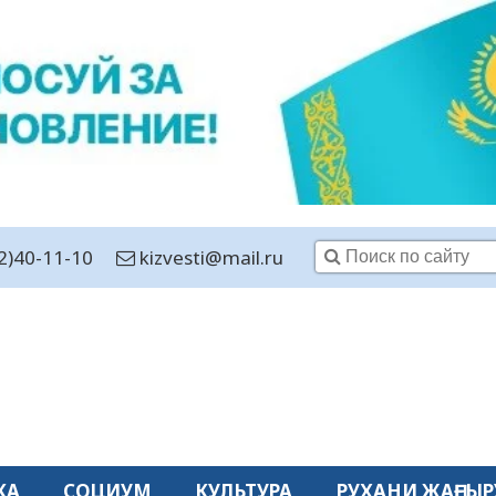
2)40-11-10
kizvesti@mail.ru
КА
СОЦИУМ
КУЛЬТУРА
РУХАНИ ЖАҢҒЫР