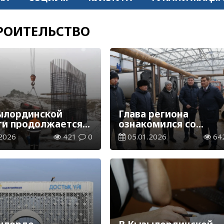
РОИТЕЛЬСТВО
ылординской
Глава региона
ти продолжается
ознакомился со
тельство моста
строительством бло
2026
421
0
05.01.2026
64
ан»
модульной котельно