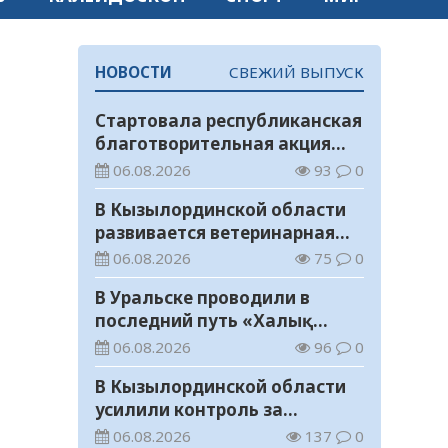
НОВОСТИ
СВЕЖИЙ ВЫПУСК
Стартовала республиканская
благотворительная акция
«Дорога в школу»
06.08.2026
93
0
В Кызылординской области
развивается ветеринарная
отрасль
06.08.2026
75
0
В Уральске проводили в
последний путь «Халық
Қаһарманы» Ивана
06.08.2026
96
0
Степановича Гапича
В Кызылординской области
усилили контроль за
финансовой дисциплиной
06.08.2026
137
0