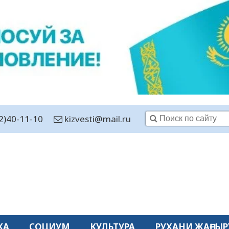
2)40-11-10
kizvesti@mail.ru
КА
СОЦИУМ
КУЛЬТУРА
РУХАНИ ЖАҢҒЫР