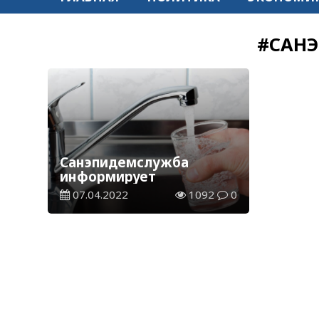
#САН
Санэпидемслужба
информирует
07.04.2022
1092
0