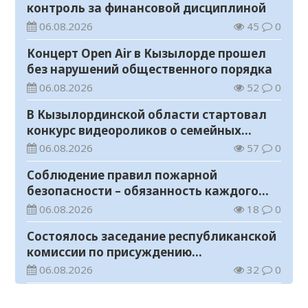
контроль за финансовой дисциплиной
06.08.2026
45
0
Концерт Open Air в Кызылорде прошел
без нарушений общественного порядка
06.08.2026
52
0
В Кызылординской области стартовал
конкурс видеороликов о семейных
ценностях и Конституции
06.08.2026
57
0
Соблюдение правил пожарной
безопасности – обязанность каждого
гражданина
06.08.2026
18
0
Состоялось заседание республиканской
комиссии по присуждению
образовательных грантов
06.08.2026
32
0
На мавзолее Узбекали Жанибекова