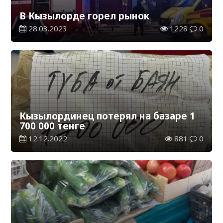
В Кызылорде горел рынок
28.03.2023
1228
0
Кызылординец потерял на базаре 1
700 000 тенге
12.12.2022
881
0