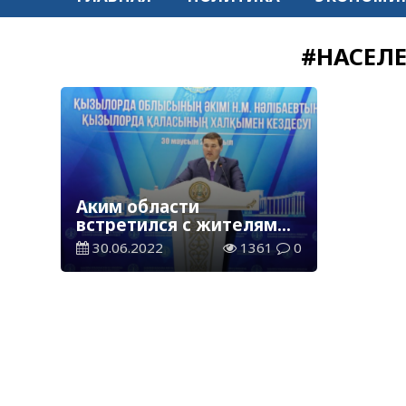
#НАСЕЛ
Аким области
встретился с жителями
Кызылорды
30.06.2022
1361
0