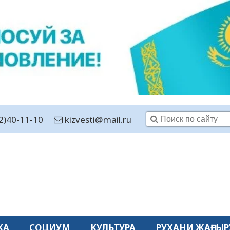
2)40-11-10
kizvesti@mail.ru
КА
СОЦИУМ
КУЛЬТУРА
РУХАНИ ЖАҢҒЫР