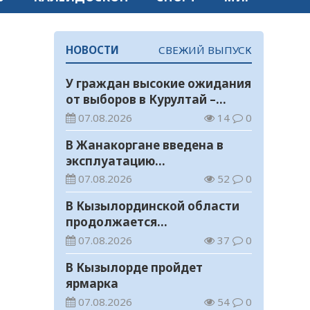
НОВОСТИ
СВЕЖИЙ ВЫПУСК
У граждан высокие ожидания
от выборов в Курултай –
опрос общественного мнения
07.08.2026
14
0
В Жанакоргане введена в
эксплуатацию
водораспределительная
07.08.2026
52
0
станция
В Кызылординской области
продолжается
экологическая акция «Таза
07.08.2026
37
0
Қазақстан»
В Кызылорде пройдет
ярмарка
07.08.2026
54
0