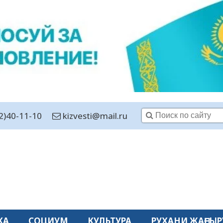
2)40-11-10
kizvesti@mail.ru
КА
СОЦИУМ
КУЛЬТУРА
РУХАНИ ЖАҢҒЫР