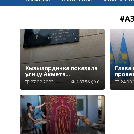
#А
Кызылординка показала
Глава 
улицу Ахмета
провел
Байтурсынова в
Прези
27.02.2023
18756
0
24.08.
азербайджанском
Азерб
городе Сумгаите
Ильха