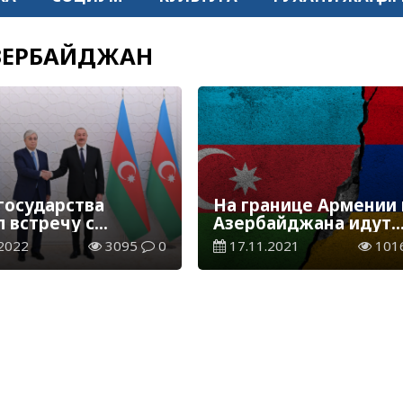
ЗЕРБАЙДЖАН
государства
На границе Армении 
 встречу с
Азербайджана идут
дентом
боевые действия
2022
3095
0
17.11.2021
101
айджана
мом Алиевым