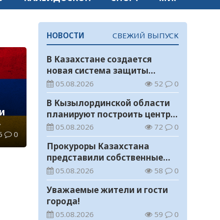
НОВОСТИ
СВЕЖИЙ ВЫПУСК
В Казахстане создается
новая система защиты
средств ОСМС от
05.08.2026
52
0
необоснованных выплат
В Кызылординской области
и
планируют построить центр
цифровизации
05.08.2026
72
0
6
0
Прокуроры Казахстана
представили собственные
ИИ-разработки мировому
05.08.2026
58
0
эксперту Кай-Фу Ли
Уважаемые жители и гости
города!
05.08.2026
59
0