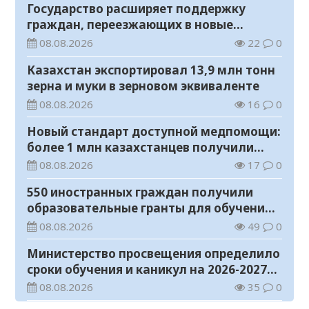
Государство расширяет поддержку
граждан, переезжающих в новые
регионы для работы
08.08.2026
22
0
Казахстан экспортировал 13,9 млн тонн
зерна и муки в зерновом эквиваленте
08.08.2026
16
0
Новый стандарт доступной медпомощи:
более 1 млн казахстанцев получили
телемедицинские услуги
08.08.2026
17
0
550 иностранных граждан получили
образовательные гранты для обучения в
Казахстане
08.08.2026
49
0
Министерство просвещения определило
сроки обучения и каникул на 2026-2027
учебный год
08.08.2026
35
0