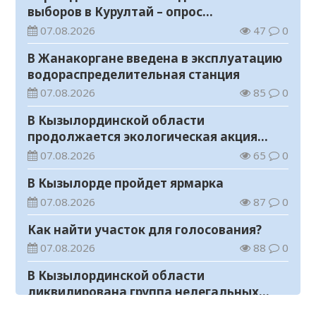
выборов в Курултай – опрос
общественного мнения
07.08.2026
47
0
В Жанакоргане введена в эксплуатацию
водораспределительная станция
07.08.2026
85
0
В Кызылординской области
продолжается экологическая акция
«Таза Қазақстан»
07.08.2026
65
0
В Кызылорде пройдет ярмарка
07.08.2026
87
0
Как найти участок для голосования?
07.08.2026
88
0
В Кызылординской области
ликвидирована группа нелегальных
добытчиков золота
07.08.2026
82
0