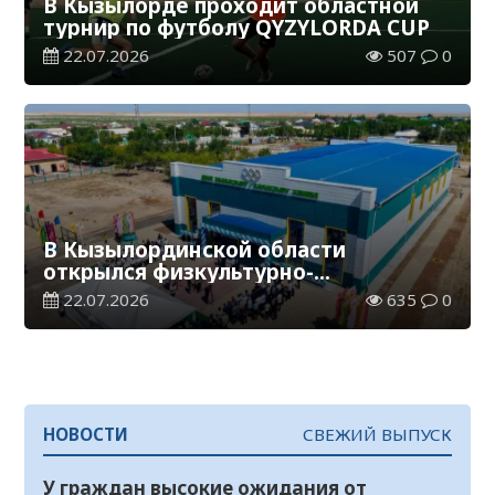
В Кызылорде проходит областной
турнир по футболу QYZYLORDA CUP
22.07.2026
507
0
В Кызылординской области
открылся физкультурно-
оздоровительный комплекс
22.07.2026
635
0
НОВОСТИ
СВЕЖИЙ ВЫПУСК
У граждан высокие ожидания от