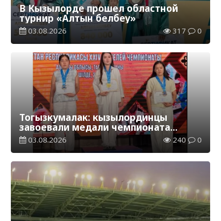
В Кызылорде прошел областной
турнир «Алтын белбеу»
03.08.2026
317
0
Тогызкумалак: кызылординцы
завоевали медали чемпионата
Казахстана
03.08.2026
240
0