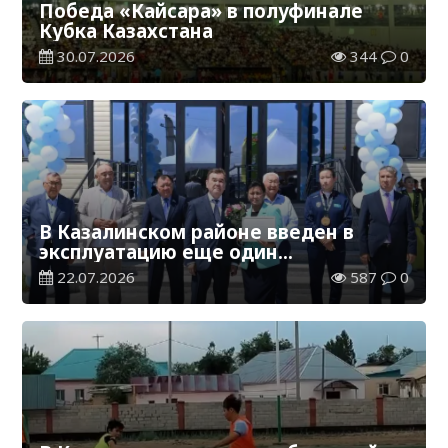
Победа «Кайсара» в полуфинале
Кубка Казахстана
30.07.2026
344
0
В Казалинском районе введен в
эксплуатацию еще один
физкультурно-оздоровительный
22.07.2026
587
0
комплекс