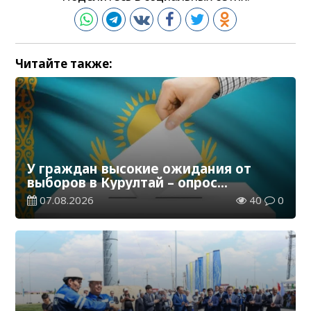
Читайте также:
У граждан высокие ожидания от
выборов в Курултай – опрос
общественного мнения
07.08.2026
40
0