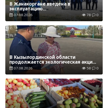
В Жанакоргане введена в
эксплуатацию
водораспределительная станция
07.08.2026
78
0
В Кызылординской области
продолжается экологическая акция
«Таза Қазақстан»
07.08.2026
58
0