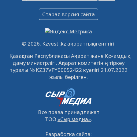
Объявление
Старая версия сайта
09.12.2022
64124
0
Свободные рабочие места
22.11.2022
16442
0
© 2026. Kzvesti.kz ақпараттық агенттігі.
IPO «КазМунайГаз»: компания проведет
Қазақстан Республикасы Ақпарат және Қоғамдық
встречу с инвесторами в Кызылорде 22
даму министрлігі, Ақпарат комитетінің тіркеу
ноября
21.11.2022
14949
0
туралы № KZ37VPY00052422 куәлігі 21.07.2022
жылы берілген.
Все права принадлежат
ТОО
«Сыр медиа»
.
Разработка сайта: