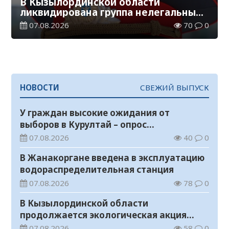
В Кызылординской области
ликвидирована группа нелегальных
добытчиков золота
07.08.2026
70
0
НОВОСТИ
СВЕЖИЙ ВЫПУСК
У граждан высокие ожидания от
выборов в Курултай – опрос
общественного мнения
07.08.2026
40
0
В Жанакоргане введена в эксплуатацию
водораспределительная станция
07.08.2026
78
0
В Кызылординской области
продолжается экологическая акция
«Таза Қазақстан»
07.08.2026
58
0