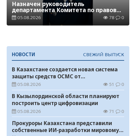
Назначен руководитель
департамента Комитета по правовой
статистике и специальным учетам
05.08.2026
78
0
по Кызылординской области
НОВОСТИ
СВЕЖИЙ ВЫПУСК
В Казахстане создается новая система
защиты средств ОСМС от
необоснованных выплат
05.08.2026
51
0
В Кызылординской области планируют
построить центр цифровизации
05.08.2026
71
0
Прокуроры Казахстана представили
собственные ИИ-разработки мировому