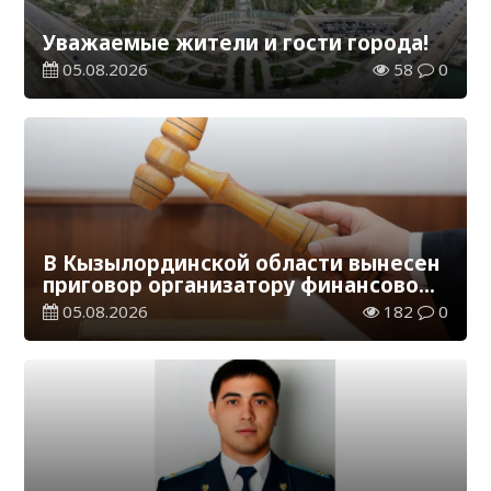
Уважаемые жители и гости города!
05.08.2026
58
0
В Кызылординской области вынесен
приговор организатору финансовой
пирамиды
05.08.2026
182
0