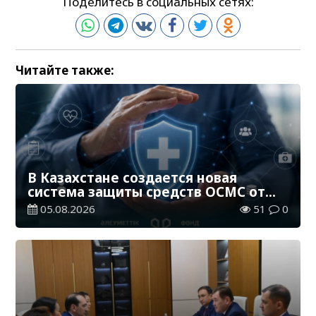
Поделитесь в социальных сетях:
Читайте также:
В Казахстане создается новая
система защиты средств ОСМС от
необоснованных выплат
05.08.2026
51
0