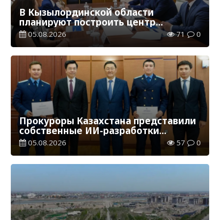
В Кызылординской области
планируют построить центр
цифровизации
05.08.2026
71
0
Прокуроры Казахстана представили
собственные ИИ-разработки
мировому эксперту Кай-Фу Ли
05.08.2026
57
0