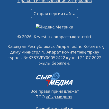
Правила использования материалов
16.12.2022
61021
0
Объявление
Старая версия сайта
09.12.2022
64095
0
Свободные рабочие места
22.11.2022
16422
0
© 2026. Kzvesti.kz ақпараттық агенттігі.
IPO «КазМунайГаз»: компания проведет
Қазақстан Республикасы Ақпарат және Қоғамдық
встречу с инвесторами в Кызылорде 22
даму министрлігі, Ақпарат комитетінің тіркеу
ноября
21.11.2022
14929
0
туралы № KZ37VPY00052422 куәлігі 21.07.2022
жылы берілген.
Все права принадлежат
ТОО
«Сыр медиа»
.
Разработка сайта: