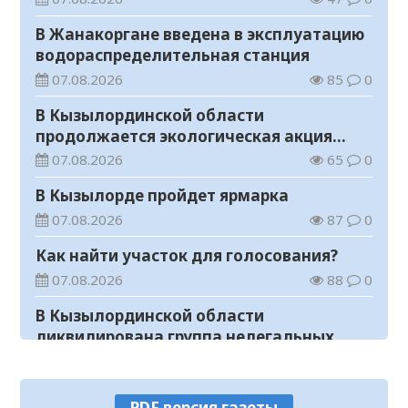
В Жанакоргане введена в эксплуатацию
водораспределительная станция
07.08.2026
85
0
В Кызылординской области
продолжается экологическая акция
«Таза Қазақстан»
07.08.2026
65
0
В Кызылорде пройдет ярмарка
07.08.2026
87
0
Как найти участок для голосования?
07.08.2026
88
0
В Кызылординской области
ликвидирована группа нелегальных
добытчиков золота
07.08.2026
82
0
Аким области ознакомился с работой
PDF версия газеты