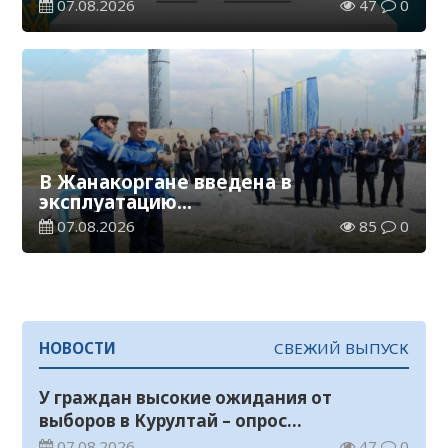
общественного мнения
07.08.2026
47
0
В Жанакоргане введена в
эксплуатацию
водораспределительная станция
07.08.2026
85
0
НОВОСТИ
СВЕЖИЙ ВЫПУСК
У граждан высокие ожидания от
выборов в Курултай – опрос
общественного мнения
07.08.2026
47
0