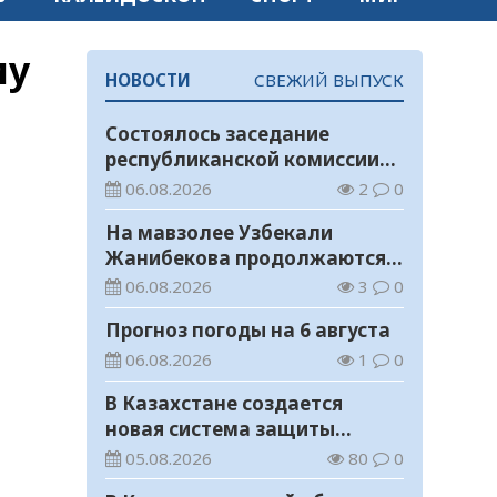
му
НОВОСТИ
СВЕЖИЙ ВЫПУСК
Состоялось заседание
республиканской комиссии
по присуждению
06.08.2026
2
0
образовательных грантов
На мавзолее Узбекали
Жанибекова продолжаются
реставрационные работы
06.08.2026
3
0
Прогноз погоды на 6 августа
06.08.2026
1
0
В Казахстане создается
новая система защиты
средств ОСМС от
05.08.2026
80
0
необоснованных выплат