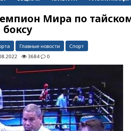
емпион Мира по тайско
боксу
орта
Главные новости
Спорт
08.2022
3684
0