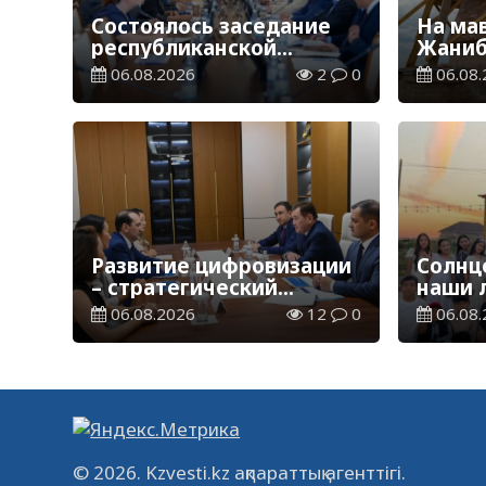
Состоялось заседание
На ма
республиканской
Жаниб
комиссии по
продо
06.08.2026
2
0
06.08.
присуждению
реста
образовательных
работ
грантов
Развитие цифровизации
Солнце
– стратегический
наши 
приоритет
06.08.2026
12
0
06.08.
© 2026. Kzvesti.kz ақпараттық агенттігі.