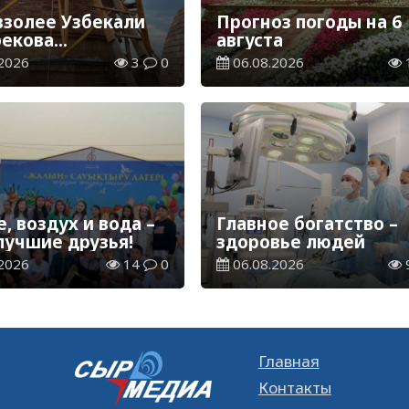
взолее Узбекали
Прогноз погоды на 6
екова
августа
лжаются
2026
3
0
06.08.2026
врационные
ы
, воздух и вода –
Главное богатство –
лучшие друзья!
здоровье людей
2026
14
0
06.08.2026
Главная
Контакты