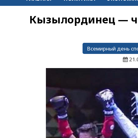
Кызылординец — ч
Всемирный день сп
21.