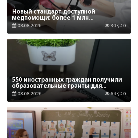
Новый стандарт доступной
медпомощи: более 1 млн
казахстанцев получили
08.08.2026
30
0
телемедицинские услуги
550 иностранных граждан получили
образовательные гранты для
обучения в Казахстане
08.08.2026
64
0