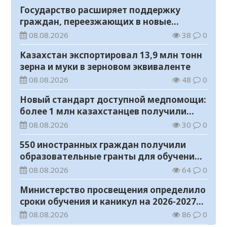
Государство расширяет поддержку
граждан, переезжающих в новые
регионы для работы
08.08.2026
38
0
Казахстан экспортировал 13,9 млн тонн
зерна и муки в зерновом эквиваленте
08.08.2026
48
0
Новый стандарт доступной медпомощи:
более 1 млн казахстанцев получили
телемедицинские услуги
08.08.2026
30
0
550 иностранных граждан получили
образовательные гранты для обучения в
Казахстане
08.08.2026
64
0
Министерство просвещения определило
сроки обучения и каникул на 2026-2027
учебный год
08.08.2026
86
0