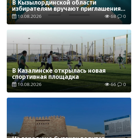
В Кызылординской области
избирателям вручают приглашения
на выборы в Курултай
10.08.2026
68
0
В Казалинске открылась новая
спортивная площадка
10.08.2026
66
0