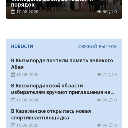
порядок
10.08.2026
66
0
НОВОСТИ
СВЕЖИЙ ВЫПУСК
В Кызылорде почтили память великого
Абая
10.08.2026
72
0
В Кызылординской области
избирателям вручают приглашения на
выборы в Курултай
10.08.2026
68
0
В Казалинске открылась новая
спортивная площадка
10.08.2026
66
0