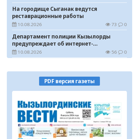
На городище Сыганак ведутся
реставрационные работы
10.08.2026
73
0
Департамент полиции Кызылорды
предупреждает об интернет-
мошенничестве
10.08.2026
56
0
Молодежь выбирает закон и порядок
10.08.2026
66
0
PDF версия газеты
В Кызылорде прошел субботник с
участием бойцов трудовых отрядов
«Жасыл ел»
10.08.2026
58
0
Определены победители конкурса
грантов «Тәуелсіздік ұрпақтары-2026»
10.08.2026
44
0