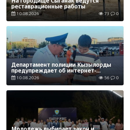
На городище Сыганак ведутся
реставрационные работы
10.08.2026
73
0
Департамент полиции Кызылорды
предупреждает об интернет-
мошенничестве
10.08.2026
56
0
Молодежь выбирает закон и