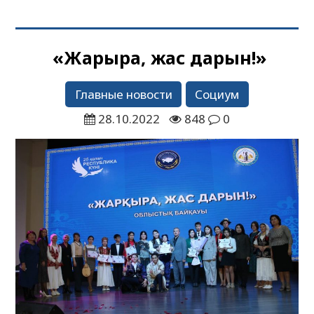
«Жарқыра, жас дарын!»
Главные новости
Социум
28.10.2022
848
0