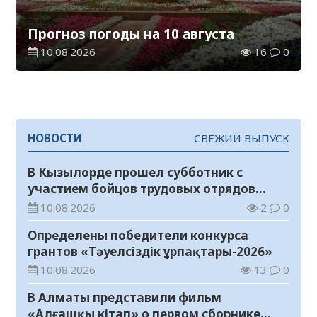
Прогноз погоды на 10 августа
10.08.2026
16
0
НОВОСТИ
СВЕЖИЙ ВЫПУСК
В Кызылорде прошел субботник с
участием бойцов трудовых отрядов
«Жасыл ел»
10.08.2026
2
0
Определены победители конкурса
грантов «Тәуелсіздік ұрпақтары-2026»
10.08.2026
13
0
В Алматы представили фильм
«Алғашқы кітап» о первом сборнике