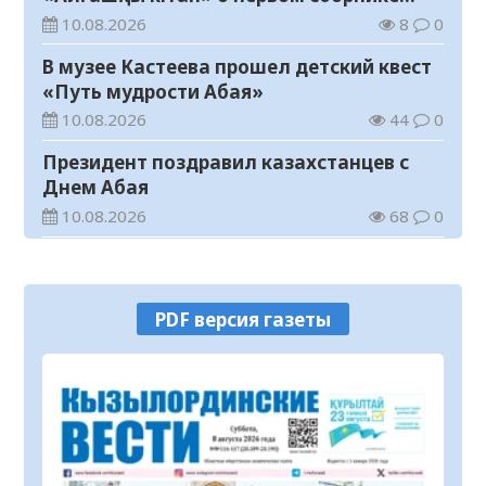
произведений Абая
10.08.2026
8
0
В музее Кастеева прошел детский квест
«Путь мудрости Абая»
10.08.2026
44
0
Президент поздравил казахстанцев с
Днем Абая
10.08.2026
68
0
Прогноз погоды на 10 августа
10.08.2026
16
0
PDF версия газеты
Специальную социальную выплату
получают свыше 26 тысяч работников,
занятых во вредных условиях труда
09.08.2026
91
0
В Казахстане с начала лета открылись
70 реконструированных
железнодорожных вокзалов
09.08.2026
82
0