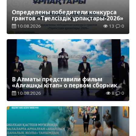
Определены победители конкурса
грантов «Тәуелсіздік ұрпақтары-2026»
10.08.2026
13
0
В Алматы представили фильм
«Алғашқы кітап» о первом сборнике
произведений Абая
10.08.2026
8
0