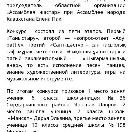
председатель областной организации
«Ассамблея жастар» при Ассамблее народа
Казахстана Елена Пак.
Конкурс состоял из пяти этапов. Первый
«Таныстыру», второй — «вопрос-ответ «Aqyl
battle», третий «Салт-дәстүр – сан ғасырлық
саф мұра», четвертый- «Сиқырлы ұяшықтар» и
пятый заключительный — «Шығармашылық
өнер», то есть исполнение песен, танцев,
знание художественной литературы, игры на
музыкальном инструменте.
По итогам конкурса призовое 1 место занял
ученик 6 класса школы-лицея №36
Сырдарьинского района Ярослав Лавров, 2
место заняла ученица 7 класса школы
«Мансап» Дарья Эльвина, третье место заняла
ученица 10 класса средней школы №198
Милена Пак.