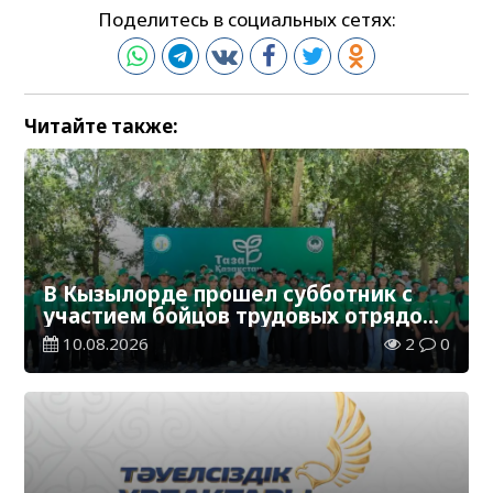
Поделитесь в социальных сетях:
Читайте также:
В Кызылорде прошел субботник с
участием бойцов трудовых отрядов
«Жасыл ел»
10.08.2026
2
0