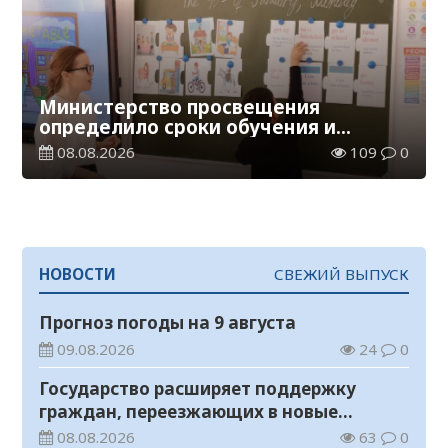
Министерство просвещения
определило сроки обучения и
каникул на 2026-2027 учебный год
08.08.2026
109
0
НОВОСТИ
СВЕЖИЙ ВЫПУСК
Прогноз погоды на 9 августа
09.08.2026
24
0
Государство расширяет поддержку
граждан, переезжающих в новые
регионы для работы
08.08.2026
63
0