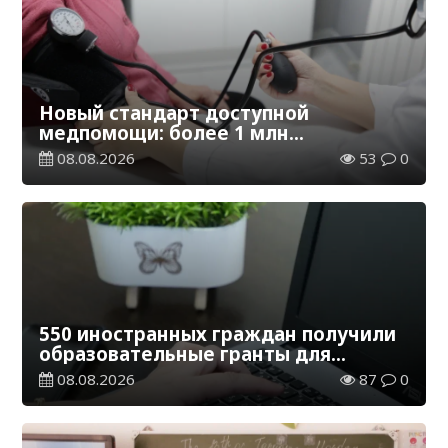
Новый стандарт доступной
медпомощи: более 1 млн
казахстанцев получили
08.08.2026
53
0
телемедицинские услуги
550 иностранных граждан получили
образовательные гранты для
обучения в Казахстане
08.08.2026
87
0