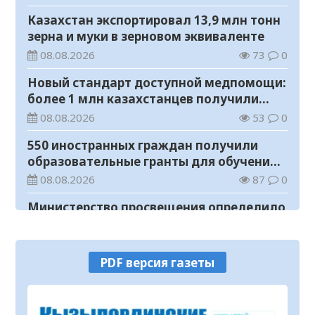
Казахстан экспортировал 13,9 млн тонн
зерна и муки в зерновом эквиваленте
08.08.2026
73
0
Новый стандарт доступной медпомощи:
более 1 млн казахстанцев получили
телемедицинские услуги
08.08.2026
53
0
550 иностранных граждан получили
образовательные гранты для обучения в
Казахстане
08.08.2026
87
0
Министерство просвещения определило
сроки обучения и каникул на 2026-2027
учебный год
08.08.2026
109
0
PDF версия газеты
Прогноз погоды на 8 августа
08.08.2026
63
0